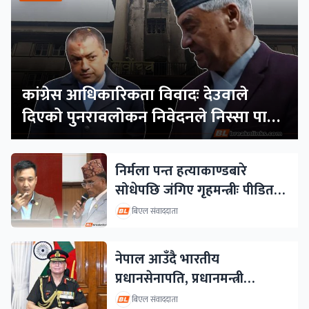
कांग्रेस आधिकारिकता विवादः देउवाले
दिएको पुनरावलोकन निवेदनले निस्सा पायो,
फेरि सुरुदेखि सुनुवाइ हुने
निर्मला पन्त हत्याकाण्डबारे
सोधेपछि जंगिए गृहमन्त्रीः पीडित
परिवारको घाउ नकोट्याउन आग्रह
बिएल संवाददाता
नेपाल आउँदै भारतीय
प्रधानसेनापति, प्रधानमन्त्री
बालेनलाई भेट्ने प्रस्ताव
बिएल संवाददाता