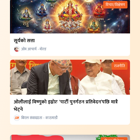
विचार/विश्लेषण
सूर्यको सत्ता
ओम आचार्य - मोरङ
राजनीति
ओलीलाई विष्णुको इग्नोरः ‘पार्टी पुनर्गठन प्रतिवेदन’पछि मात्रै
भेट्ने
बिएल संवाददाता - काठमाडौं