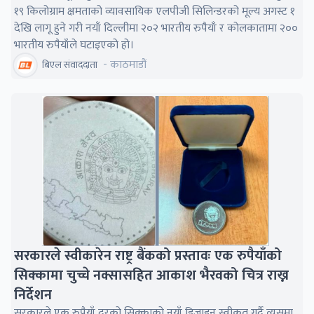
१९ किलोग्राम क्षमताको व्यावसायिक एलपीजी सिलिन्डरको मूल्य अगस्ट १
देखि लागू हुने गरी नयाँ दिल्लीमा २०२ भारतीय रुपैयाँ र कोलकातामा २००
भारतीय रुपैयाँले घटाइएको हो।
- काठमाडौं
बिएल संवाददाता
सरकारले स्वीकारेन राष्ट्र बैंकको प्रस्तावः एक रुपैयाँको
सिक्कामा चुच्चे नक्सासहित आकाश भैरवको चित्र राख्न
निर्देशन
सरकारले एक रुपैयाँ दरको सिक्काको नयाँ डिजाइन स्वीकृत गर्दै त्यसमा