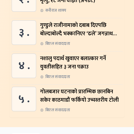
मृत्यु, १८ जना घाइते (अपडेट)
सनीराज शाक्य
गुण्डुले राजीनामाको दबाब दिएपछि
३ .
बोल्दाबोल्दै भक्कानिएर ‘ढले’ जगन्नाथ
थपलिया
बिएल संवाददाता
नशालु पदार्थ खुवाएर बलात्कार गर्ने
४ .
युवतीसहित ३ जना पक्राउ
बिएल संवाददाता
गोलबजार घटनाको प्रारम्भिक छानबिन
५ .
सकेर काठमाडौं फर्कियो उच्चस्तरीय टोली
बिएल संवाददाता