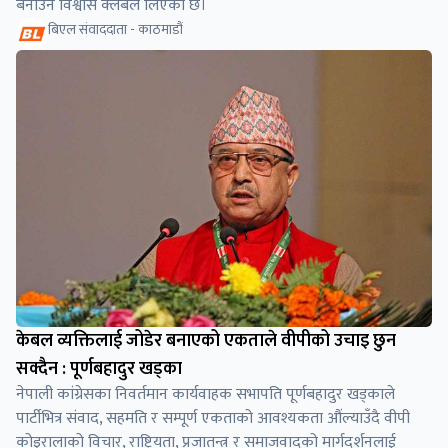
बनाउने विश्वास क्लबले लिएको छ।
बिएल संवाददाता - काठमाडौं
केबल व्यक्तिलाई जोडेर बनाएको एकताले वीपीको उचाइ छुन
सक्दैन : पूर्णबहादुर खड्का
नेपाली कांग्रेसका निवर्तमान कार्यवाहक सभापति पूर्णबहादुर खड्काले
पार्टीभित्र संवाद, सहमति र सम्पूर्ण एकताको आवश्यकता औंल्याउँदै वीपी
कोइरालाको विचार, राष्ट्रियता, प्रजातन्त्र र समाजवादको मार्गदर्शनलाई