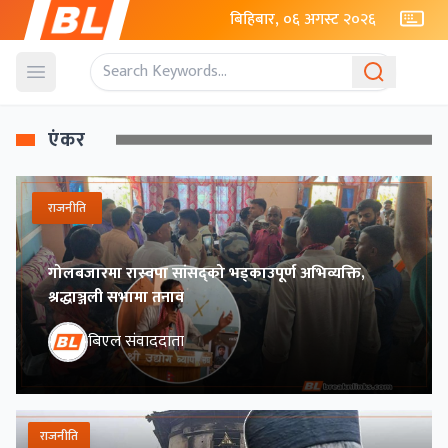
बिहिबार, ०६ अगस्ट २०२६
Open menu
एंकर
राजनीति
गोलबजारमा रास्वपा सांसद्को भड्काउपूर्ण अभिव्यक्ति,
श्रद्धाञ्जली सभामा तनाव
बिएल संवाददाता
राजनीति