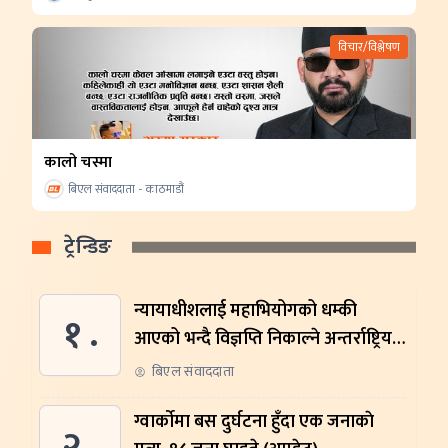
विचार/विश्लेषण
कालो चस्मा
बिएल संवाददाता - काठमाडौं
ट्रेन्डिङ
न्यायाधीशलाई महाभियोगको धम्की
१ .
आएको भन्दै विज्ञप्ति निकाल्ने अन्तर्राष्ट्रिय
संस्थालाई संसदीय समितिमा बोलाइयो
बिएल संवाददाता
ग्वार्काेमा बस दुर्घटना हुँदा एक जनाकाे
२ .