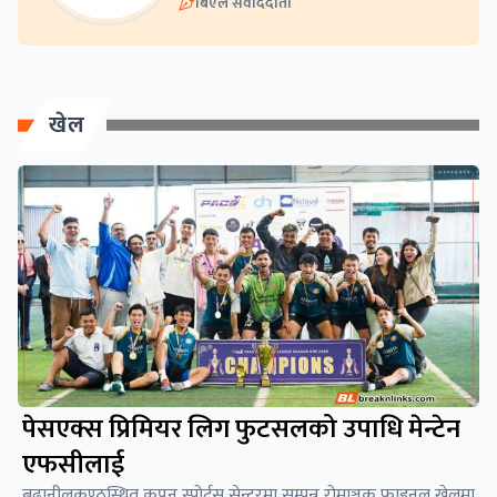
बिएल संवाददाता
खेल
पेसएक्स प्रिमियर लिग फुटसलको उपाधि मेन्टेन
एफसीलाई
बुढानीलकण्ठस्थित कपन स्पोर्ट्स सेन्टरमा सम्पन्न रोमाञ्चक फाइनल खेलमा