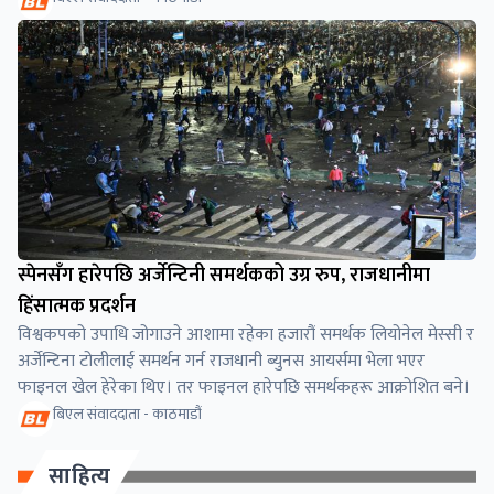
स्पेनसँग हारेपछि अर्जेन्टिनी समर्थकको उग्र रुप, राजधानीमा
हिंसात्मक प्रदर्शन
विश्वकपको उपाधि जोगाउने आशामा रहेका हजारौं समर्थक लियोनेल मेस्सी र
अर्जेन्टिना टोलीलाई समर्थन गर्न राजधानी ब्युनस आयर्समा भेला भएर
फाइनल खेल हेरेका थिए। तर फाइनल हारेपछि समर्थकहरू आक्रोशित बने।
बिएल संवाददाता - काठमाडौं
साहित्य