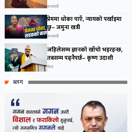
काठमाडौं
प्रेममा धाेका पाएँ, न्यायकाे पर्खाइमा
छु– जमुना खत्री
काठमाडाैं
जहिलेसम्म ज्ञानको खाँचो भइरहन्छ,
तबसम्म पढ्नैपर्छ– कृष्ण उदाशी
माेरङ
ब्लग