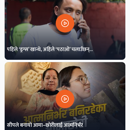
पहिले ‘ड्रग्स’ खान्थे, अहिले ‘पठाओ’ चलाउँछन्...
सीपले बनायो आमा–छोरीलाई आत्मनिर्भर