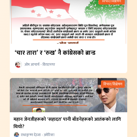
विचार/विश्लेषण
‘चार तारा’ र ‘रुख’ नै कांग्रेसको ब्रान्ड
ओम आचार्य - विराटनगर
विचार/विश्लेषण
महान जेनजीहरूको ‘सहादत’ पानी बाँडनेहरूको आतंकको लागि
थियो?
राधाकृष्ण देउजा - अमेरिका