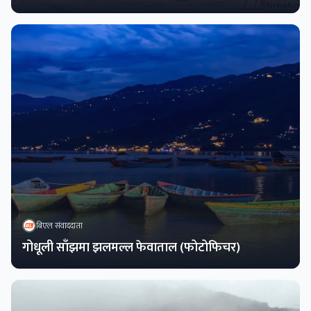
बिएल संवाददाता
गोधूली साँझमा झलमल्ल फेवाताल (फोटोफिचर)