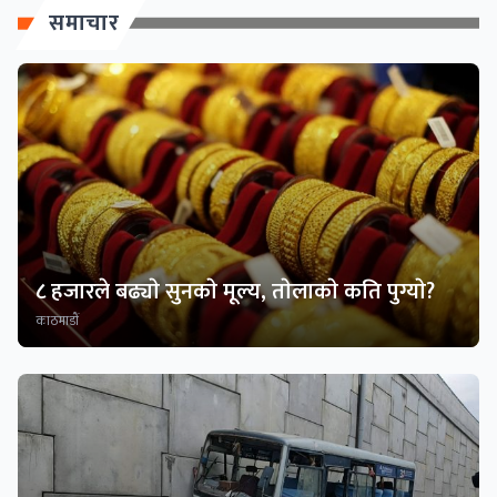
समाचार
८ हजारले बढ्याे सुनकाे मूल्य, ताेलाकाे कति पुग्याे?
काठमाडाैं