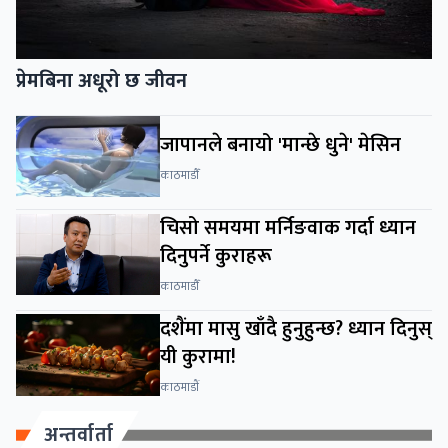
प्रेमबिना अधूरो छ जीवन
जापानले बनायो 'मान्छे धुने' मेसिन
काठमाडाैँ
चिसो समयमा मर्निङवाक गर्दा ध्यान
दिनुपर्ने कुराहरू
काठमाडाैँ
दशैंमा मासु खाँदै हुनुहुन्छ? ध्यान दिनुस्
यी कुरामा!
काठमाडाैं
अन्तर्वार्ता