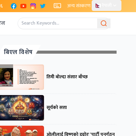
Facebook
YouTube
Instagram
X
२६
अन्य संस्करण
नेपाली
एन
बिएल विशेष
तिमी बोल्दा संसार बाँच्छ
सूर्यको सत्ता
ओलीलाई विष्णुको इग्नोरः ‘पार्टी पुनर्गठन