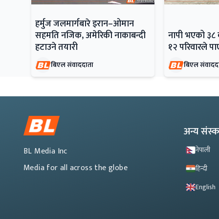
हर्मुज जलमार्गबारे इरान–ओमान
सहमति नजिक, अमेरिकी नाकाबन्दी
नापी भएको ३८ व
हटाउने तयारी
१२ परिवारले पाए
बिएल संवाददाता
बिएल संवादद
अन्य संस
नेपाली
BL Media Inc
Media for all across the globe
हिन्दी
English