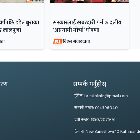
र्षपछि डडेलधुराका
सरकारलाई खबरदारी गर्न ७ दलीय
 लालपुर्जा
‘अग्रगामी मोर्चा’ घोषणा
ाता
बिएल संवाददाता
्करण
सम्पर्क गर्नुहोस्
ईमेल: breaknlinks@gmail.com
सम्पर्क नम्बर: 014596040
दर्ता नम्बर: 1350/2075-76
ठेगाना: New Baneshowr,10 Kathmand