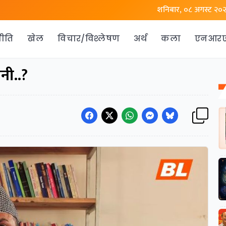
शनिबार, ०८ अगस्ट २०
ीति
खेल
विचार/विश्लेषण
अर्थ
कला
एनआर
सनी..?