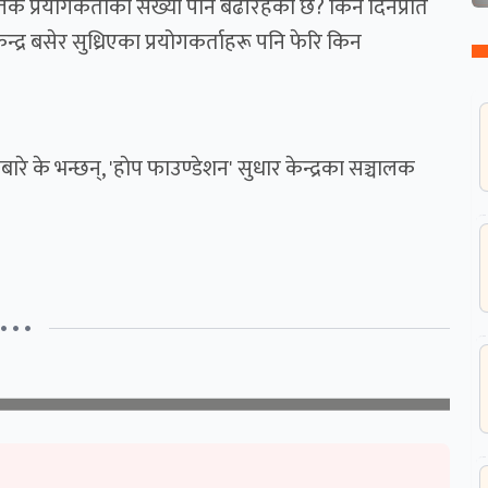
िकै प्रयाेगकर्ताकाे संख्या पनि बढीरहेकाे छ? किन दिनप्रति
्द्र बसेर सुध्रिएका प्रयोगकर्ताहरू पनि फेरि किन
 के भन्छन्, 'हाेप फाउण्डेशन' सुधार केन्द्रका सञ्चालक
• • •