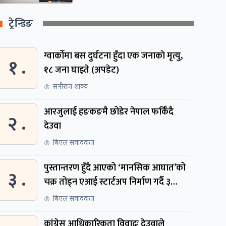
ट्रेन्डिङ
ग्वार्काेमा बस दुर्घटना हुँदा एक जनाकाे मृत्यु,
१ .
१८ जना घाइते (अपडेट)
सनीराज शाक्य
आरजुलाई हङकङमै छोडेर नेपाल फर्किँदै
२ .
देउवा
बिएल संवाददाता
पुस्तान्तरण हुँदै आएको ‘मानसिक आघात’को
३ .
चक्र तोड्न एआई स्टार्टअप निर्माण गर्दै ३
नेपाली
बिएल संवाददाता
कांग्रेस आधिकारिकता विवादः देउवाले