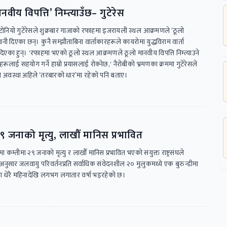
ीय विपत्ति’ निम्त्याउँछ– गुटेरेस
एन्टोनियो गुटेरेसले शुक्रबार गाजाको रफाहमा इजरायली स्थल आक्रमणले ‘ठूलो
तावनी दिएका छन्। कुनै सम्झौताबिना वार्ताकारहरूले कायरोमा युद्धविराम वार्ता
 दिएका हुन्। 'रफाहमा भएको ठूलो स्थल आक्रमणले ठूलो मानवीय विपत्ति निम्त्याउने
ई सहयोग गर्ने हाम्रो प्रयासलाई रोक्नेछ,' नैरोबीको भ्रमणका क्रममा गुटेरेसले
ो अवस्था अहिले ‘तरबारको धार’मा रहेको पनि बताए।
२९ जनाको मृत्यु, लाखौँ मानिस प्रभावित
मा कम्तीमा २९ जनाको मृत्यु र लाखौँ मानिस प्रभावित भएको संयुक्त राष्ट्रसंघले
ा अनुसार जलवायु परिवर्तनप्रति सर्वाधिक संवेदनशील २० मुलुकमध्ये एक बुरुन्डीमा
ण धेरै महिनादेखि लगभग लगातार वर्षा भइरहेको छ।