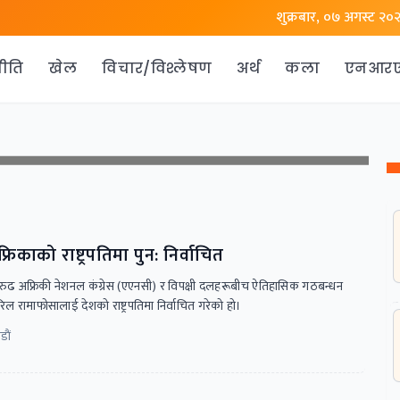
शुक्रबार, ०७ अगस्ट २०
ीति
खेल
विचार/विश्लेषण
अर्थ
कला
एनआर
िकाको राष्ट्रपतिमा पुन: निर्वाचित
तारुढ अफ्रिकी नेशनल कंग्रेस (एएनसी) र विपक्षी दलहरूबीच ऐतिहासिक गठबन्धन
रामाफोसालाई देशको राष्ट्रपतिमा निर्वाचित गरेको हो।
ाैं