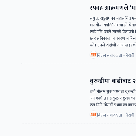
रफाह आक्रमणले ‘मानव
संयुक्त राष्ट्रसंघका महासचिव 
मानवीय विपत्ति’ निम्त्याउने चे
छाडेपछि उनले त्यस्तो चेतावनी
छ र अनिकालका कारण मानिसहरूला
भने। उनले दक्षिणी गाजा शहरक
बिएल संवाददाता - नैरोबी
बुरुन्डीमा बाढीबाट 
वर्षा मौसम शुरू भएयता बुरुन्डी
जनाएको छ। संयुक्त राष्ट्रसंघक
एल निनो मौसमी प्रभावका कार
बिएल संवाददाता - नैरोबी