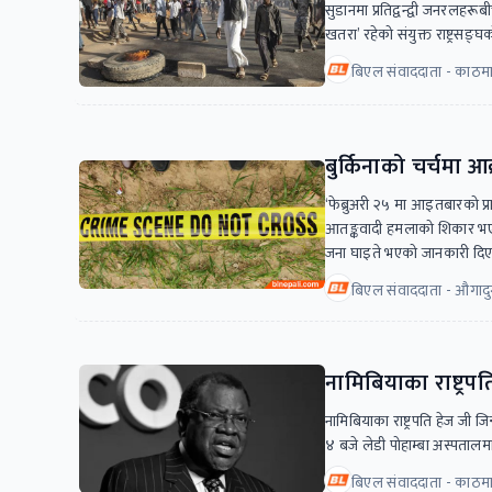
सुडानमा प्रतिद्वन्द्वी जनरलहरू
खतरा’ रहेको संयुक्त राष्ट्रसङ्घ
बिएल संवाददाता - काठमा
बुर्किनाको चर्चमा 
‘फेब्रुअरी २५ मा आइतबारको प
आतङ्कवादी हमलाको शिकार भएको 
जना घाइते भएको जानकारी दि
बिएल संवाददाता - औगादु
नामिबियाका राष्ट्रपति
नामिबियाका राष्ट्रपति हेज जी
४ बजे लेडी पोहाम्बा अस्पतालम
बिएल संवाददाता - काठमा