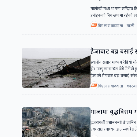
मालीको मध्य भागमा सन्दिग्ध
उनीहरूको नियन्त्रणमा रहेको 
बिएल संवाददाता - माली
हैजाबाट बच्न बसाइँ सर
स्थानीय सञ्चार माध्यम रेडियो मो
हो। नाम्पुला सचिव जेमे नेटोले
हैजाको रोगबाट बच्न बसाइँ सरे
बिएल संवाददाता - काठमाड
गाजामा युद्धविराम ग
इजरायली प्रधानमन्त्री बेन्जामिन
एक सञ्चारमाध्यम अल–काहेरा