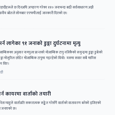
 जिहादीहरूले छ दिनअघि अपहरण गरेका ११० जनाभन्दा बढी सर्वसाधारण अझै
स्थानीय स्रोतले सोमबार एएफपीलाई जानकारी दिएको छ।
्न लागेका ९१ जनाकाे डुङ्गा दुर्घटनामा मृत्यु
जाम्बिकका अनुसार नामपुला प्रान्तको मोजाम्बिक टापु नजिकैको समुन्द्रमा डुङ्गा डुबेको
 डुङ्गा मोसुरिल छोडेर मोजाम्बिक टापुमा गइरहेको थियो। यसमा सवार सबै मानिस
का थिए।
ाैं
र्न कायरमा वार्ताको तयारी
 नेतान्याहुले वार्ताप्रति सकारात्मक सङ्केत गरेसँगै वार्ताको वातावरण बनेको इजिप्टको
ले जनाएको छ।