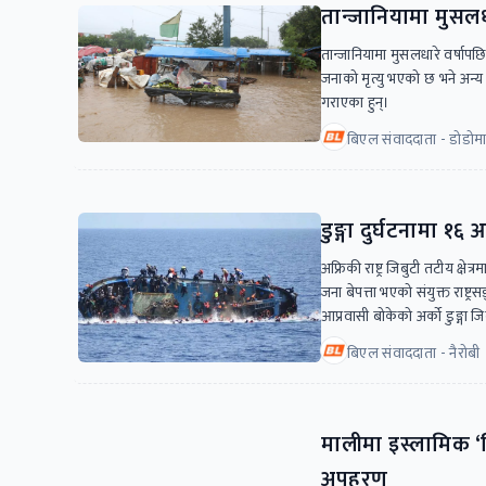
तान्जानियामा मुसलधा
तान्जानियामा मुसलधारे वर्षा
जनाको मृत्यु भएको छ भने अन्
गराएका हुन्।
बिएल संवाददाता - डोडोम
डुङ्गा दुर्घटनामा १६ 
अफ्रिकी राष्ट्र जिबुटी तटीय क्षे
जना बेपत्ता भएको संयुक्त राष्
आप्रवासी बोकेको अर्को डुङ्गा जि
बिएल संवाददाता - नैरोबी
मालीमा इस्लामिक ‘
अपहरण