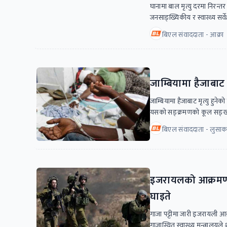
घानामा बाल मृत्यु दरमा निरन्
जनसाङ्ख्यिकीय र स्वास्थ्य सर्
बिएल संवाददाता - आक्रा
जाम्बियामा हैजाबाट म
जाम्बियामा हैजाबाट मृत्यु हु
यसको सङ्क्रमणको कूल सङ्ख्
बिएल संवाददाता - लुसाक
इजरायलको आक्रमणबाट
घाइते
गाजा पट्टीमा जारी इजरायली आक
गाजास्थित स्वास्थ्य मन्त्रा