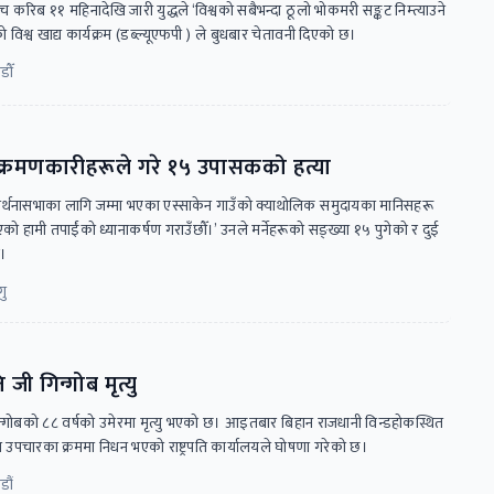
बीच करिब ११ महिनादेखि जारी युद्धले ‘विश्वको सबैभन्दा ठूलो भोकमरी सङ्कट निम्त्याउने
को विश्व खाद्य कार्यक्रम (डब्ल्यूएफपी ) ले बुधबार चेतावनी दिएको छ।
डौँ
आक्रमणकारीहरूले गरे १५ उपासकको हत्या
्रार्थनासभाका लागि जम्मा भएका एस्साकेन गाउँको क्याथोलिक समुदायका मानिसहरू
हामी तपाईंको ध्यानाकर्षण गराउँछौँ।’ उनले मर्नेहरूको सङ्ख्या १५ पुगेको र दुई
ए।
गु
 जी गिन्गोब मृत्यु
 जिन्गोबको ८८ वर्षको उमेरमा मृत्यु भएको छ। आइतबार बिहान राजधानी विन्डहोकस्थित
ा उपचारका क्रममा निधन भएको राष्ट्रपति कार्यालयले घोषणा गरेको छ।
डौं