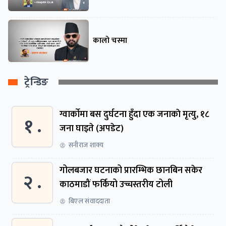
कालो चस्मा
ट्रेन्डिङ
ग्वार्काेमा बस दुर्घटना हुँदा एक जनाकाे मृत्यु, १८
१ .
जना घाइते (अपडेट)
सनीराज शाक्य
गोलबजार घटनाको प्रारम्भिक छानबिन सकेर
२ .
काठमाडौं फर्कियो उच्चस्तरीय टोली
बिएल संवाददाता