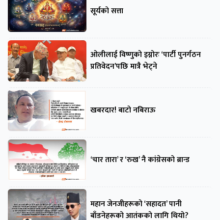
सूर्यको सत्ता
ओलीलाई विष्णुको इग्नोरः ‘पार्टी पुनर्गठन
प्रतिवेदन’पछि मात्रै भेट्ने
खबरदार! बाटो नबिराऊ
‘चार तारा’ र ‘रुख’ नै कांग्रेसको ब्रान्ड
महान जेनजीहरूको ‘सहादत’ पानी
बाँडनेहरूको आतंकको लागि थियो?