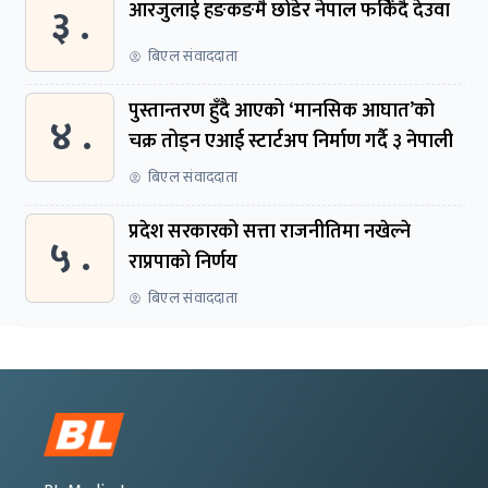
३ .
आरजुलाई हङकङमै छोडेर नेपाल फर्किँदै देउवा
बिएल संवाददाता
पुस्तान्तरण हुँदै आएको ‘मानसिक आघात’को
४ .
चक्र तोड्न एआई स्टार्टअप निर्माण गर्दै ३ नेपाली
बिएल संवाददाता
प्रदेश सरकारको सत्ता राजनीतिमा नखेल्ने
५ .
राप्रपाको निर्णय
बिएल संवाददाता