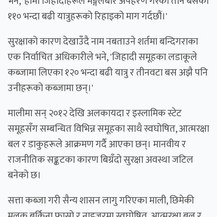
भने, 'हामी जिहादीहरूले मङ्गलबार अपहरण गरेका तीन बसका
११० भन्दा बढी यात्रुहरूको रिहाइको माग गर्दछौं।'
सुरक्षाको कारण देखाउँदै नाम नबताउने शर्तमा बन्दिगराका
एक निर्वाचित अधिकारीले भने, 'जिहादी समूहका लडाकूले
कब्जामा लिएका १२० भन्दा बढी यात्रु र तीनवटा बस अझै पनि
उनीहरूको कब्जामा छन्।'
मालीमा सन् २०१२ देखि अलकायदा र इस्लामिक स्टेट
समूहसँग सम्बन्धित विभिन्न समूहका साथै स्वघोषित, आत्मरक्षा
बल र डाकुहरूले आक्रमण गर्दै आएका छन्। मानवीय र
राजनीतिक सङ्कटका कारण बिग्रँदो सुरक्षा अवस्था जटिल
बनेको छ।
सत्ता कब्जा गरी सैन्य शासन लागु गरिएका माली, छिमेकी
मुलुक बुर्किना फासो र नाइजरमा स्वघोषित, आत्मरक्षा बल र