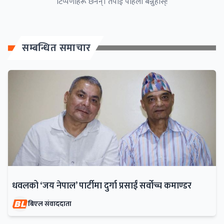
टिप्पणीहरू छैनन्। तपाईं पहिलो बन्नुहोस्!
सम्बन्धित समाचार
धवलको ‘जय नेपाल’ पार्टीमा दुर्गा प्रसाईं सर्वोच्च कमाण्डर
बिएल संवाददाता