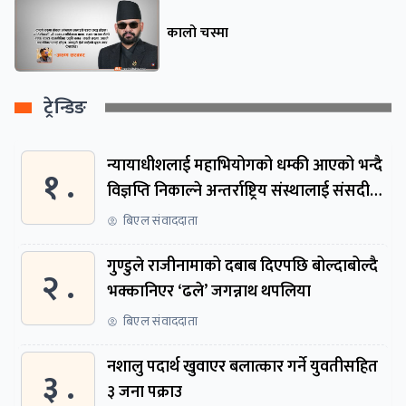
कालो चस्मा
ट्रेन्डिङ
न्यायाधीशलाई महाभियोगको धम्की आएको भन्दै
१ .
विज्ञप्ति निकाल्ने अन्तर्राष्ट्रिय संस्थालाई संसदीय
समितिमा बोलाइयो
बिएल संवाददाता
गुण्डुले राजीनामाको दबाब दिएपछि बोल्दाबोल्दै
२ .
भक्कानिएर ‘ढले’ जगन्नाथ थपलिया
बिएल संवाददाता
नशालु पदार्थ खुवाएर बलात्कार गर्ने युवतीसहित
३ .
३ जना पक्राउ