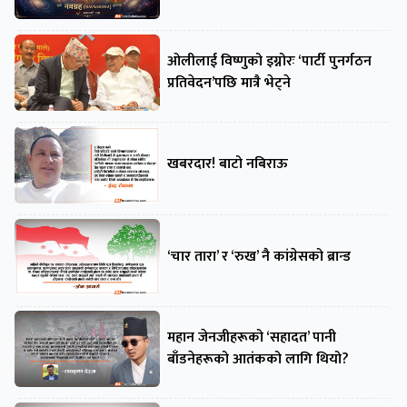
ओलीलाई विष्णुको इग्नोरः ‘पार्टी पुनर्गठन
प्रतिवेदन’पछि मात्रै भेट्ने
खबरदार! बाटो नबिराऊ
‘चार तारा’ र ‘रुख’ नै कांग्रेसको ब्रान्ड
महान जेनजीहरूको ‘सहादत’ पानी
बाँडनेहरूको आतंकको लागि थियो?