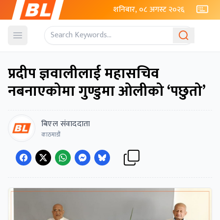
शनिबार, ०८ अगस्ट २०२६
Open menu
प्रदीप ज्ञवालीलाई महासचिव
नबनाएकोमा गुण्डुमा ओलीको ‘पछुतो’
बिएल संवाददाता
काठमाडौं