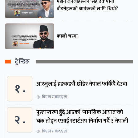
महान जेनजीहरूको ‘सहादत’ पानी
बाँडनेहरूको आतंकको लागि थियो?
कालो चस्मा
ट्रेन्डिङ
१ .
आरजुलाई हङकङमै छोडेर नेपाल फर्किँदै देउवा
बिएल संवाददाता
पुस्तान्तरण हुँदै आएको ‘मानसिक आघात’को
२ .
चक्र तोड्न एआई स्टार्टअप निर्माण गर्दै ३ नेपाली
बिएल संवाददाता