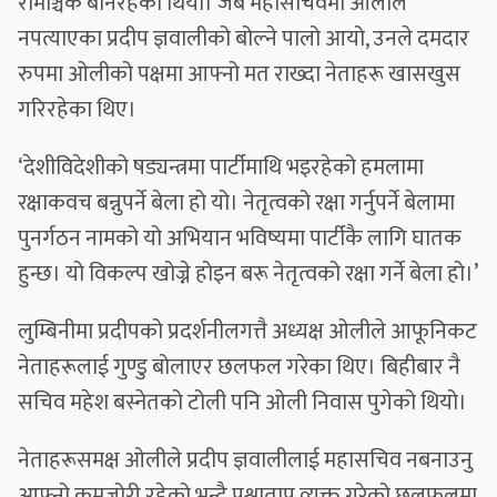
रोमाञ्चक बनिरहेको थियो। जब महासचिवमा ओलीले
नपत्याएका प्रदीप ज्ञवालीको बोल्ने पालो आयो, उनले दमदार
रुपमा ओलीको पक्षमा आफ्नो मत राख्दा नेताहरू खासखुस
गरिरहेका थिए।
‘देशीविदेशीको षड्यन्त्रमा पार्टीमाथि भइरहेको हमलामा
रक्षाकवच बन्नुपर्ने बेला हो यो। नेतृत्वको रक्षा गर्नुपर्ने बेलामा
पुनर्गठन नामको यो अभियान भविष्यमा पार्टीकै लागि घातक
हुन्छ। यो विकल्प खोज्ने होइन बरू नेतृत्वको रक्षा गर्ने बेला हो।’
लुम्बिनीमा प्रदीपको प्रदर्शनीलगत्तै अध्यक्ष ओलीले आफूनिकट
नेताहरूलाई गुण्डु बोलाएर छलफल गरेका थिए। बिहीबार नै
सचिव महेश बस्नेतको टोली पनि ओली निवास पुगेको थियो।
नेताहरूसमक्ष ओलीले प्रदीप ज्ञवालीलाई महासचिव नबनाउनु
आफ्नो कमजोरी रहेको भन्दै पश्चाताप व्यक्त गरेको छलफलमा