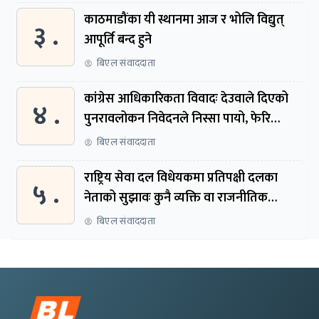
काठमाडौंका यी स्थानमा आज र भोलि विद्युत्
३ .
आपूर्ति बन्द हुने
बिएल संवाददाता
कांग्रेस आधिकारिकता विवादः देउवाले दिएको
४ .
पुनरावलोकन निवेदनले निस्सा पायो, फेरि
सुरुदेखि सुनुवाइ हुने
बिएल संवाददाता
राष्ट्रिय सेवा दल विधेयकमा प्रतिपक्षी दलका
५ .
नेताको सुझावः कुनै व्यक्ति वा राजनीतिक
नेतृत्वबाट निर्देशित हुने संस्था नबनोस्
बिएल संवाददाता