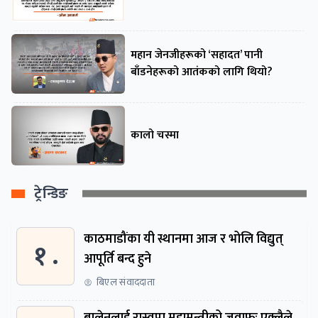
महान जेनजीहरूको ‘सहादत’ पानी
बाँडनेहरूको आतंकको लागि थियो?
कालो चस्मा
ट्रेन्डिङ
काठमाडौंका यी स्थानमा आज र भोलि विद्युत्
१ .
आपूर्ति बन्द हुने
बिएल संवाददाता
बालेनलाई रास्वपा महामन्त्रीको जवाफः एक्लैले