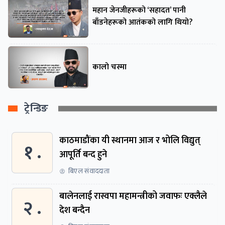
महान जेनजीहरूको ‘सहादत’ पानी
बाँडनेहरूको आतंकको लागि थियो?
कालो चस्मा
ट्रेन्डिङ
काठमाडौंका यी स्थानमा आज र भोलि विद्युत्
१ .
आपूर्ति बन्द हुने
बिएल संवाददाता
बालेनलाई रास्वपा महामन्त्रीको जवाफः एक्लैले
२ .
देश बन्दैन