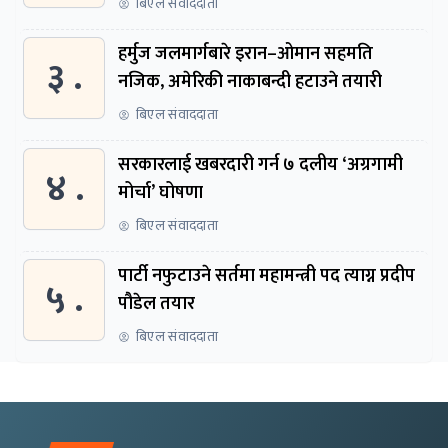
बिएल संवाददाता
हर्मुज जलमार्गबारे इरान–ओमान सहमति
३ .
नजिक, अमेरिकी नाकाबन्दी हटाउने तयारी
बिएल संवाददाता
सरकारलाई खबरदारी गर्न ७ दलीय ‘अग्रगामी
४ .
मोर्चा’ घोषणा
बिएल संवाददाता
पार्टी नफुटाउने सर्तमा महामन्त्री पद त्याग्न प्रदीप
५ .
पौडेल तयार
बिएल संवाददाता