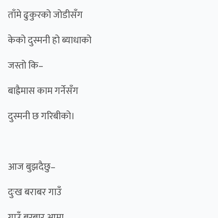
ताँमे ढुकुरको जोडीसँग
केको दुस्मनी हो ब्याधाको
जस्तो कि–
बाह्रैमास काम गर्नेसँग
दुस्मनी छ गरिबीको।
आज बुझदैछु–
दुःख बराबर गाउँ
गाउँ बरबार आमा