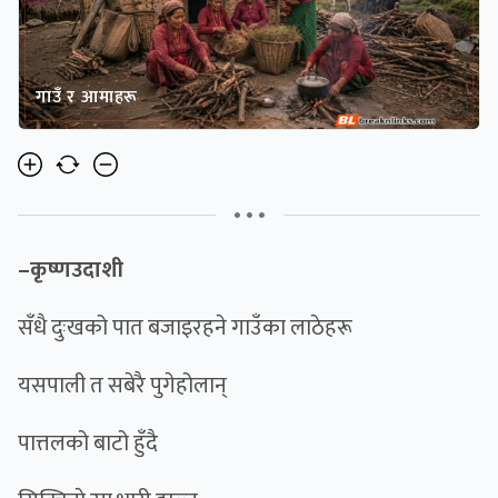
गाउँ र आमाहरू
• • •
–कृष्णउदाशी
सँधै दुःखको पात बजाइरहने गाउँका लाठेहरू
यसपाली त सबेरै पुगेहोलान्
पात्तलको बाटो हुँदै