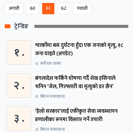
अगाडी
60
61
62
पछाडी
ट्रेन्डिङ
ग्वार्काेमा बस दुर्घटना हुँदा एक जनाकाे मृत्यु, १८
१ .
जना घाइते (अपडेट)
सनीराज शाक्य
बंगलादेश फर्किने घोषणा गर्दै शेख हसिनाले
२ .
भनिन ‘जेल, गिरफ्तारी वा मृत्युको डर छैन’
बिएल संवाददाता
‘हेलो सरकार’लाई एकीकृत सेवा व्यवस्थापन
३ .
प्रणालीका रूपमा विस्तार गर्ने तयारी
बिएल संवाददाता