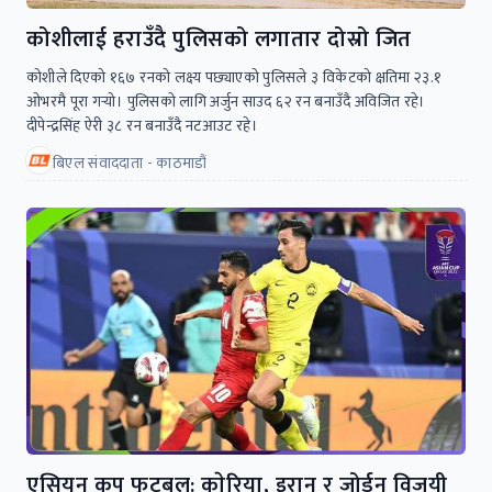
कोशीलाई हराउँदै पुलिसको लगातार दोस्रो जित
कोशीले दिएको १६७ रनको लक्ष्य पछ्याएको पुलिसले ३ विकेटको क्षतिमा २३.१
ओभरमै पूरा गर्‍यो। पुलिसको लागि अर्जुन साउद ६२ रन बनाउँदै अविजित रहे।
दीपेन्द्रसिंह ऐरी ३८ रन बनाउँदै नटआउट रहे।
बिएल संवाददाता - काठमाडौं
एसियन कप फुटबल: काेरिया, इरान र जोर्डन विजयी