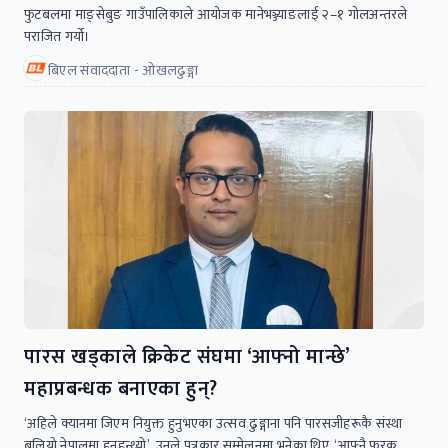
फुटबलमा माङ्सेबुङ गाउँपालिकाले आयोजक मानेभञ्ज्याङलाई २–१ गोलअन्तरले
पराजित गर्यो।
बिएल संवाददाता - ओखलढुङ्गा
पारस खड्काले क्रिकेट संघमा ‘आफ्नो मान्छे’
महाप्रबन्धक बनाएका हुन्?
‘अहिले क्यानमा जिएम नियुक्त हुनुभएका उत्सव ढुङ्गाना पनि पारसजीहरूकै संस्था
बलियो नेपालमा हुनुहुन्थ्यो’, उनले पत्रकार सम्मेलनमा भनेका थिए, ‘आफ्नै फरक