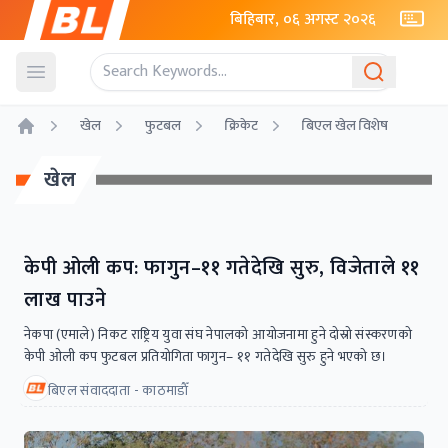
बिहिबार, ०६ अगस्ट २०२६
Open menu
खेल
फुटबल
क्रिकेट
बिएल खेल विशेष
Home
खेल
केपी ओली कप: फागुन–११ गतेदेखि सुरु, विजेताले ११
लाख पाउने
नेकपा (एमाले) निकट राष्ट्रिय युवा संघ नेपालको आयोजनामा हुने दोस्रो संस्करणको
केपी ओली कप फुटबल प्रतियोगिता फागुन– ११ गतेदेखि सुरु हुने भएको छ।
बिएल संवाददाता - काठमाडाैँ