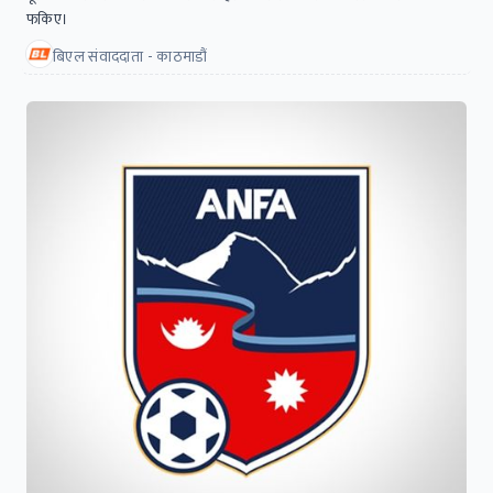
फकिए।
बिएल संवाददाता - काठमाडौं