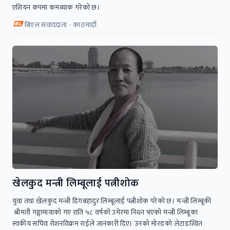
एशियन कपमा कमब्याक गरेको छ।
बिएल संवाददाता - काठमाडौं
खेलकुद मन्त्री लिम्बूलाई पत्नीशोक
युवा तथा खेलकुद मन्त्री डिगबहादुर लिम्बूलाई पत्नीशोक परेको छ। मन्त्री लिम्बूकी
श्रीमती गङ्गामायाको गए राति ५८ वर्षको उमेरमा निधन भएको मन्त्री लिम्बूका
स्वकीय सचिव रोशनविक्रम राईले जानकारी दिए। उनको मोरङको लेटाङस्थित