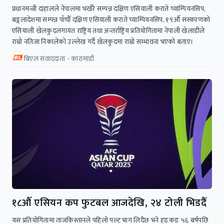
प्रधानमन्त्री दाहालले नेपालमा भर्खरै सम्पन्न दक्षिण एसियाली कराते च्याम्पियनसिप,
बङ्गलादेशमा सम्पन्न पाँचौँ दक्षिण एसियाली कराते च्याम्पियनसिप, १९औँ संस्करणको
एसियाली खेलकुदलगायत राष्ट्रिय तथा अन्तर्राष्ट्रिय प्रतियोगितामा नेपाली खेलाडीले
राम्रो नतिजा निकालेको उल्लेख गर्दै खेलकुदमा राम्रो सम्भावना भएको बताए।
बिएल संवाददाता - काठमाडौं
१८औँ एसियन कप फुटबल आजदेखि, २४ टोली भिडदैँ
यस प्रतियोगितामा ताजकिस्तानले पहिलो पल्ट भाग लिदैछ भने हङकङ ५६ बर्षपछि