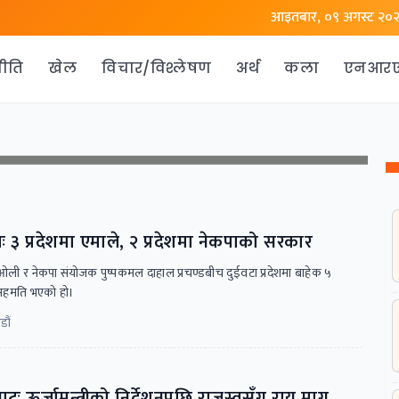
आइतबार, ०९ अगस्ट २०
ीति
खेल
विचार/विश्लेषण
अर्थ
कला
एनआर
 ३ प्रदेशमा एमाले, २ प्रदेशमा नेकपाको सरकार
 ओली र नेकपा संयोजक पुष्पकमल दाहाल प्रचण्डबीच दुईवटा प्रदेशमा बाहेक ५
त सहमति भएको हो।
डौं
टः ऊर्जामन्त्रीको निर्देशनपछि राजस्वसँग राय माग