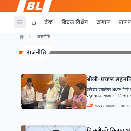
ब्रेक
बिएल विशेष
समाज
राजन
Open menu
राजनीति
Home
राजनीति
ओली–प्रचण्ड सहमतिः
शनिबार एमालेका अध्यक्ष केपी
प्रदेशमा भागबण्डा गर्ने लिखि
बिएल संवाददाता - काठमा
बिजुलीको बिलमा भ्या