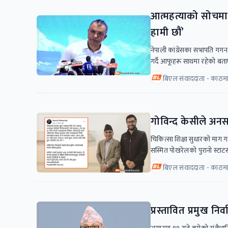
आत्महत्याको सोचमा
हामी छौं’
नेपाली कांग्रेसका सभापति गगन
गर्दै आफूहरू साथमा रहेको बत
बिएल संवाददाता - काठमा
गोविन्द केसीले अनस
चिकित्सा शिक्षा सुधारको माग गर
सस्मित पोखरेलको पुरानो स्ट
बिएल संवाददाता - काठमा
प्रस्तावित प्रमुख नि