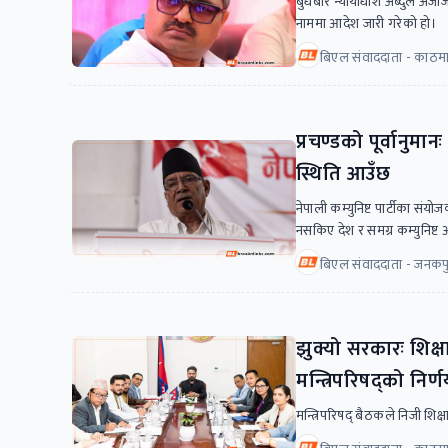
बुधबार न्यायाधीश अब्दुल अज
नाममा आदेश जारी गरेको हो।
बिएल संवाददाता - काठमा
प्रचण्डको पूर्वानुमानः
स्थिति आउँछ
नेपाली कम्युनिष्ट पार्टीका संयो
नसकिए देश र समग्र कम्युनिष्ट आन
बिएल संवाददाता - जनकप
झुक्यो सरकारः शिक्ष
मन्त्रिपरिषद्‍को निर्
मन्त्रिपरिषद् बैठकले निजी शिक