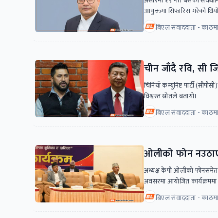
असारमा १९ गते बसेको संवैधानि
आयुक्तमा सिफारिस गरेको थिय
बिएल संवाददाता - काठमा
चीन जाँदै रवि, सी ज
चिनियाँ कम्युनिष्ट पार्टी (सी
विश्वस्त स्रोतले बतायो।
बिएल संवाददाता - काठमा
ओलीको फोन नउठाएका 
अध्यक्ष केपी ओलीको फोनसमेत इ
अवसरमा आयोजित कार्यक्रममा
बिएल संवाददाता - काठमा