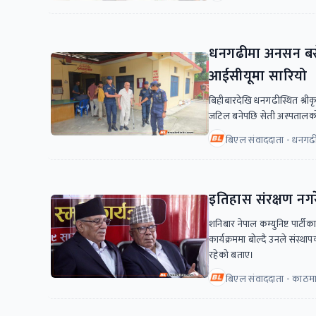
धनगढीमा अनसन बसेका
आईसीयूमा सारियो
बिहीबारदेखि धनगढीस्थित श्रीकृष
जटिल बनेपछि सेती अस्पताल
बिएल संवाददाता - धनगढ
इतिहास संरक्षण नग
शनिबार नेपाल कम्युनिष्ट पार्
कार्यक्रममा बोल्दै उनले संस्था
रहेको बताए।
बिएल संवाददाता - काठमा