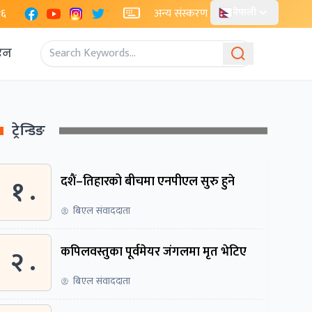
Facebook
YouTube
Instagram
X
२६
अन्य संस्करण
नेपाली
एन
ट्रेन्डिङ
१ .
दशैं–तिहारको बीचमा एनपीएल सुरु हुने
बिएल संवाददाता
२ .
कपिलवस्तुका पूर्वमेयर जंगलमा मृत भेटिए
बिएल संवाददाता