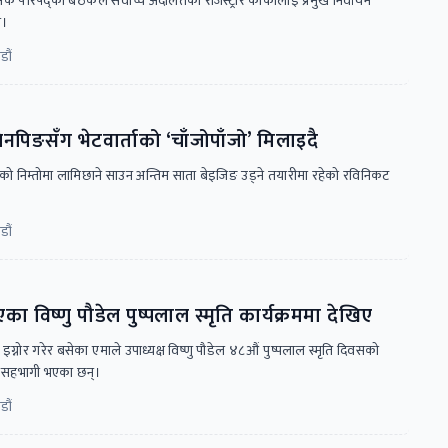
क परिषद्को बैठकले सर्वोच्च अदालतका रजिस्ट्रार कार्कीलाई प्रमुख निर्वाचन
ो।
डौं
िनपिङसँग भेटवार्ताको ‘चाँजोपाँजो’ मिलाइदै
पीसी)को निम्तोमा लामिछाने साउन अन्तिम साता बेइजिङ उड्ने तयारीमा रहेको रविनिकट
डौं
विष्णु पौडेल पुष्पलाल स्मृति कार्यक्रममा देखिए
ग्नोर गरेर बसेका एमाले उपाध्यक्ष विष्णु पौडेल ४८औं पुष्पलाल स्मृति दिवसको
 सहभागी भएका छन्।
डौं