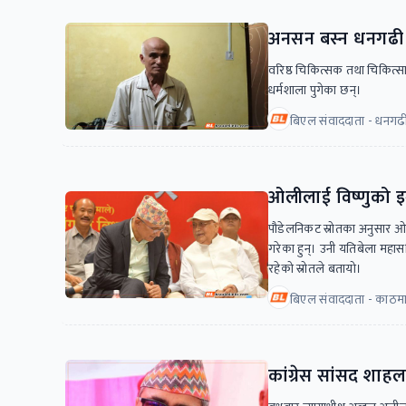
अनसन बस्न धनगढी पु
वरिष्ठ चिकित्सक तथा चिकित्सा 
धर्मशाला पुगेका छन्।
बिएल संवाददाता - धनगढ
ओलीलाई विष्णुको इग्नो
पौडेलनिकट स्रोतका अनुसार ओली
गरेका हुन्। उनी यतिबेला महास
रहेको स्रोतले बतायो।
बिएल संवाददाता - काठमा
कांग्रेस सांसद शाहल