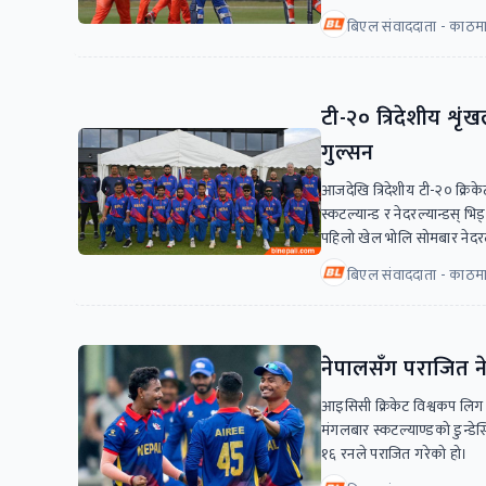
बिएल संवाददाता - काठमा
टी-२० त्रिदेशीय श
गुल्सन
आजदेखि त्रिदेशीय टी-२० क्रिके
स्कटल्यान्ड र नेदरल्यान्डस् भ
पहिलो खेल भोलि सोमबार नेदरल्
बिएल संवाददाता - काठमा
नेपालसँग पराजित ने
आइसिसी क्रिकेट विश्वकप लिग 
मंगलबार स्कटल्याण्डको डुन्डेस
१६ रनले पराजित गरेको हो।