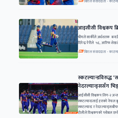
बिएल संवाददाता - काठमाड
आइसीसी विश्वकप क्
भीमले सार्कीले अर्धशतक बना
दिपेन्द्र ऐरीले ५६, आरिफ शे
बिएल संवाददाता - काठमाड
स्कटल्यान्डविरुद्ध
नेदरल्यान्ड्ससँग भिड्
आईसीसी विश्वकप लिग-२ अन्तर्ग
स्कटल्यान्डलाई हराको नेपाल ब
स्कटल्यान्ड र नेदरल्यान्ड्सबी
टोलीले विश्वकपको ग्लोबल छनोटम