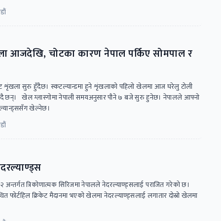
डौं
ृंखला आजदेखि, चोटका कारण नेपाल पर्किए सोमपाल र
ट शृंखला सुरु हुँदैछ। स्कटल्यान्डमा हुने शृंखलाको पहिलो खेलमा आज घरेलु टोली
िड्दै छन्। खेल ग्लास्गोमा नेपाली समयअनुसार पौने ७ बजे सुरु हुनेछ। नेपालले आफ्नो
यान्ड्ससँग खेल्नेछ।
डौं
दरल्याण्ड्स
२ अन्तर्गत त्रिकोणात्मक सिरिजमा नेपालले नेदरल्याण्ड्सलाई पराजित गरेको छ।
्थित फोर्टहिल क्रिकेट मैदानमा भएको खेलमा नेदरल्याण्ड्सलाई लगातार दोस्रो खेलमा