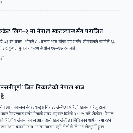
ाैं
रिकेट लिग–२ मा नेपाल स्कटल्यान्डसँग पराजित
उँदै ७३ रन बनाए। भीमले ८५ बलमा आठ चौका प्रहार गरे। सोमपालले कामीले ६७,
खले ३९, कुशल भुर्तेल र करण केसीले १७–१७ रन जोडे।
ाैं
 ‘सनसनीपूर्ण’ जित निकालेको नेपाल आज
दै
त आज नेपालले नेदरल्यान्ड्स विरुद्ध खेल्दैछ। पहिलो खेलमा घरेलु टोली
ुधबार नेदरल्यान्ड्ससँग नेपाली समय अनुसार दिउँसो ३ : ४५ बजे खेल्दैछ। नेपाल,
चको त्रिदेशीय खेलमा नेपाल आज दोस्रो खेल खेल्दैछ। सिरिजको शीर्ष चारमा रहने
ा स्थान बनाउने छन्। अन्तिम चारमा रहने टोलीले प्लेअफ खेल्नुपर्ने हुन्छ।