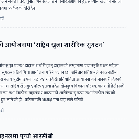
मा उक्लन सक्छ। तर, चुनौती भने सहज छैन। सिरिजअघिका दुई अभ्यास खेलको नतिजा
 लयमा फर्किएको देखिँदैन।
डौं
ष्ठानको आयोजनामा ‘राष्ट्रिय खुला शारीरिक सुगठन’
ीय सुपुत्र प्रकाश दाहाल र छोरी ज्ञानु दाहालको सम्झनामा प्रज्ञा स्मृति प्रथम महिला
ीरिक सुगठन प्रतियोगिता आयोजना गरिने भएको छ। शनिबार प्रतिष्ठानले काठमाडौमा
ुलिस क्लब भुटीमण्डपमा जेठ २४ गतेदेखि प्रतियोगिता आयोजना गर्ने जानकारी दिएको
ो आयोजनामा राष्ट्रिय खेलकुद परिषद् तथा प्रदेश खेलकुद विकास परिषद, बागमती हेटौंडाको
ुगठन तथा फिटनेस महासंघ र काठमाडौं शारीरिक सुगठन तथा फिटनेस संघको
ुन लागेको हो। प्रतिष्ठानकी अध्यक्ष गंगा दाहालले प्रतियो
डौं
फाइनलमा पुग्यो आरसीबी