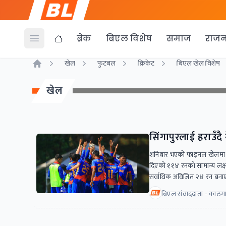
ब्रेक
बिएल विशेष
समाज
राजन
Open menu
खेल
फुटबल
क्रिकेट
बिएल खेल विशेष
Home
खेल
सिंगापुरलाई हराउँदै 
शनिबार भएको फाइनल खेलमा सिंग
दिएको ११४ रनको सामान्य लक्ष्
सर्वाधिक अविजित २४ रन बना
बिएल संवाददाता - काठमा