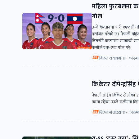
महिला फुटबलमा कप्
गोल
उज्वेकिस्तानमा जारी एएफसी
पराजित गरेको छ। नेपाली महिला
जितसँगै कप्तानमा साम्बाको सा
केसीले एक-एक गोल गरे।
बिएल संवाददाता - काठमा
क्रिकेटर दीपेन्द्रसि
नेपाली राष्ट्रिय क्रिकेट टोलीका
पदमा रहेका उनले राजीनमा दिएक
बिएल संवाददाता - काठमाड
यू-१६ ‘इस्ट कप’- स