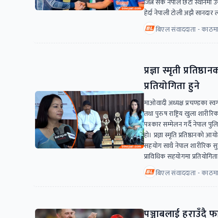
जित्न सके नेपाल छैटौँ स्थान
हेर्दा नेपाली टोली अझै सानदार
बिएल संवाददाता - काठमा
प्रज्ञा स्मृती प्रति
प्रतियोगिता हुने
माओवादी अध्यक्ष प्रचण्डका स्वर्ग
तथा पुरुष राष्ट्रिय खुला शार
पत्रकार सम्मेलन गर्दै नेपाल प
हो। प्रज्ञा स्मृति प्रतिष्ठानक
सहयोग साथै नेपाल शारीरिक स
प्राविधिक सहयोगमा प्रतियोगिता ह
बिएल संवाददाता - काठमा
पञ्जाबलाई हराउँदै 