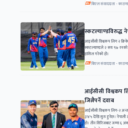
बिएल संवाददाता - काठमा
स्कटल्याण्डविरुद्
आइसीसी विश्वकप लिग २ क्रिके
स्कटल्याण्डले २ सय ९७ रनको 
हासिल गरेको हो।
बिएल संवाददाता - काठमाड
आईसीसी विश्वकप लिग-
जित्नैपर्ने दवाब
आईसीसी विश्वकप लिग-२ अन्तर्
३ः४५ देखि सुरु हुनेछ। नेपाली
हो। तीन सिरिजबाट जम्मा ६ अ