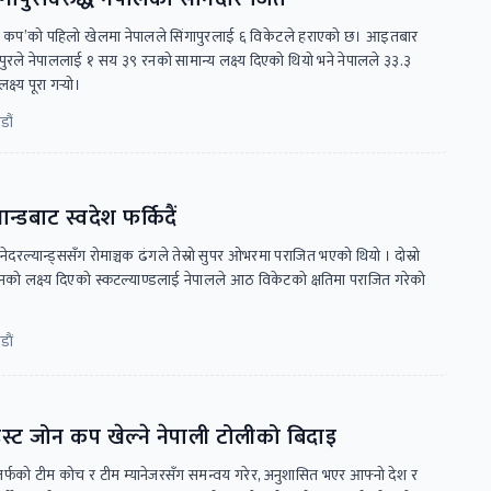
इस्ट कप’को पहिलो खेलमा नेपालले सिंगापुरलाई ६ विकेटले हराएको छ। आइतबार
ुरले नेपाललाई १ सय ३९ रनको सामान्य लक्ष्य दिएको थियो भने नेपालले ३३.३
्य पूरा गर्‍यो।
डौं
न्डबाट स्वदेश फर्किदैं
दरल्यान्ड्ससँग रोमाञ्चक ढंगले तेस्रो सुपर ओभरमा पराजित भएको थियो । दोस्रो
को लक्ष्य दिएको स्कटल्याण्डलाई नेपालले आठ विकेटको क्षतिमा पराजित गरेको
ाैं
इस्ट जोन कप खेल्ने नेपाली टोलीको बिदाइ
 तर्फको टीम कोच र टीम म्यानेजरसँग समन्वय गरेर, अनुशासित भएर आफ्नो देश र