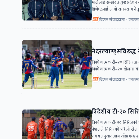
माटोलाई सम्झेर उत्कृष्ट प्रर्दश
क्रिकेटलाई लामो समयसम्म नेतृत्व
बिएल संवाददाता - काठमाड
नेदरल्याण्ड्सविरुद
त्रिकोणात्मक टी–२० सिरिज अन्
त्रिकोणात्मक टी–२० खेलमा बिह
बिएल संवाददाता - काठमाड
त्रिदेशीय टी-२० सिरि
त्रिकोणात्मक टी-२० सिरिजको पह
नेपालले सिरिजको पहिलो खेल सो
समय अनुसार आज साँझ ७ः४५ ब