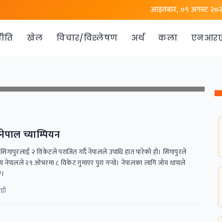
आइतबार, ०९ अगस्ट २०
ीति
खेल
विचार/विश्लेषण
अर्थ
कला
एनआर
नेपाल च्याम्पियन
ापुरलाई २ विकेटले पराजित गर्दै नेपालले उपाधि हात पारेको हो। सिंगापुरले
य नेपालले २९ ओभरमा ८ विकेट गुमाएर पुरा गर्‍यो। नेपालका लागि जोय थापाले
ए।
डौं