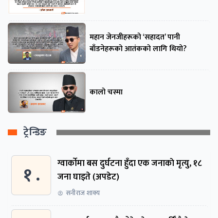
महान जेनजीहरूको ‘सहादत’ पानी
बाँडनेहरूको आतंकको लागि थियो?
कालो चस्मा
ट्रेन्डिङ
ग्वार्काेमा बस दुर्घटना हुँदा एक जनाकाे मृत्यु, १८
१ .
जना घाइते (अपडेट)
सनीराज शाक्य