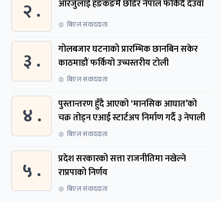
२ .
आरजुलाई हङकङमै छोडेर नेपाल फर्किँदै देउवा
बिएल संवाददाता
गोलबजार घटनाको प्रारम्भिक छानबिन सकेर
३ .
काठमाडौं फर्कियो उच्चस्तरीय टोली
बिएल संवाददाता
पुस्तान्तरण हुँदै आएको ‘मानसिक आघात’को
४ .
चक्र तोड्न एआई स्टार्टअप निर्माण गर्दै ३ नेपाली
बिएल संवाददाता
प्रदेश सरकारको सत्ता राजनीतिमा नखेल्ने
५ .
राप्रपाको निर्णय
बिएल संवाददाता