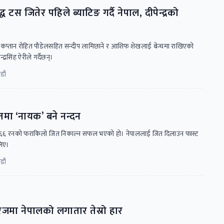
्ध टस जितेर पहिले ब्याटिङ गर्दै नेपाल, दीपेन्द्रको
प्तान रोहित पौडेलसहित सन्दीप लामिछाने र आशिफ शेखलाई बेन्चमा राखिएको
द्रसिंह ऐरीले गर्दैछन्।
डौं
मा ‘नायक’ बने नन्दन
ालले ६६ रनको फराकिलो जित निकाल्न सफल भएको हो। नेपाललाई जित दिलाउन फास्ट
लिए।
डौं
िजमा नेपालको लगातार तेस्रो हार