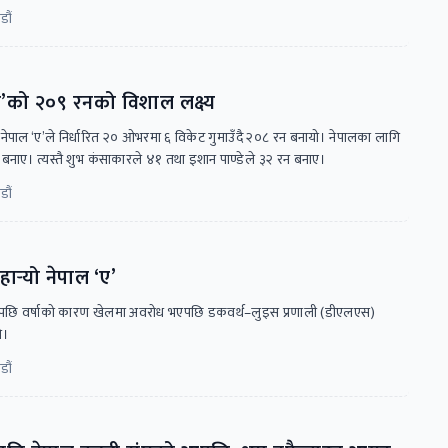
डौं
’को २०९ रनको विशाल लक्ष्य
 नेपाल ‘ए’ले निर्धारित २० ओभरमा ६ विकेट गुमाउँदै २०८ रन बनायो। नेपालका लागि
 बनाए। ‍त्यस्तै शुभ कंसाकारले ४१ तथा इशान पाण्डेले ३२ रन बनाए।
डौं
्‍‍यो नेपाल ‘ए’
पछि वर्षाको कारण खेलमा अवरोध भएपछि डकवर्थ–लुइस प्रणाली (डीएलएस)
ो।
डौं