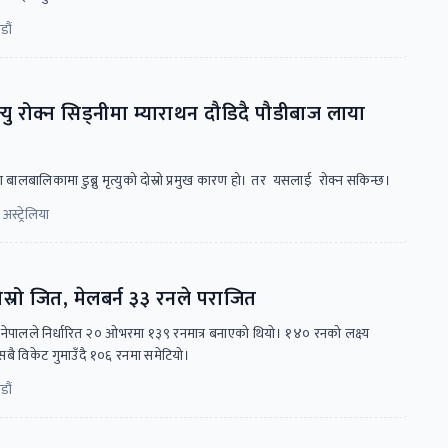
डौं
ृत्यु रोक्न सिड्नीमा म्याराथन दौडिदै पौडीबाज लाया
ा बालबालिकामा डुब्नु मृत्युको दोस्रो प्रमुख कारण हो। तर यसलाई रोक्न सकिन्छ।
अस्ट्रेलिया
्रो जित, मेलबर्न ३३ रनले पराजित
ो नेपालले निर्धारित २० ओभरमा १३९ रनमात्र बनाएको थियो। १४० रनको लक्ष्य
बै विकेट गुमाउँदै १०६ रनमा समेटियो।
डौं