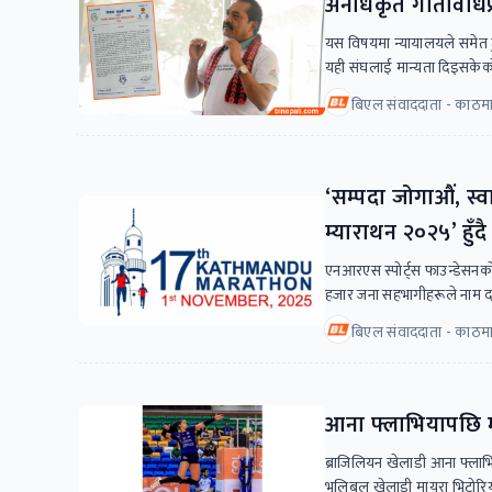
अनधिकृत गतिविधिप्र
यस विषयमा न्यायालयले समेत ट
यही संघलाई मान्यता दिइसकेको
बिएल संवाददाता - काठमा
‘सम्पदा जोगाऔं, स्व
म्याराथन २०२५’ हुँदै
एनआरएस स्पोर्ट्स फाउन्डेसन
हजार जना सहभागीहरूले नाम द
बिएल संवाददाता - काठमा
आना फ्लाभियापछि म
ब्राजिलियन खेलाडी आना फ्लाभिय
भलिबल खेलाडी मायरा भिटोरिय