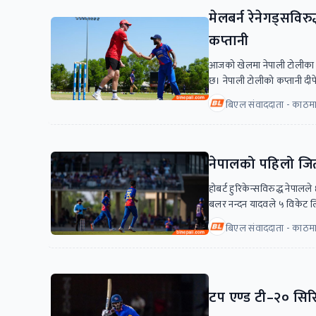
मेलबर्न रेनेगड्सविरुद
कप्तानी
आजको खेलमा नेपाली टोलीका क
छ। नेपाली टोलीको कप्तानी दीपेन्
बिएल संवाददाता - काठमा
नेपालको पहिलो जित
होबर्ट हुरिकेन्सविरुद्ध नेप
बलर नन्दन यादवले ५ विकेट 
बिएल संवाददाता - काठमा
टप एण्ड टी–२० सिर