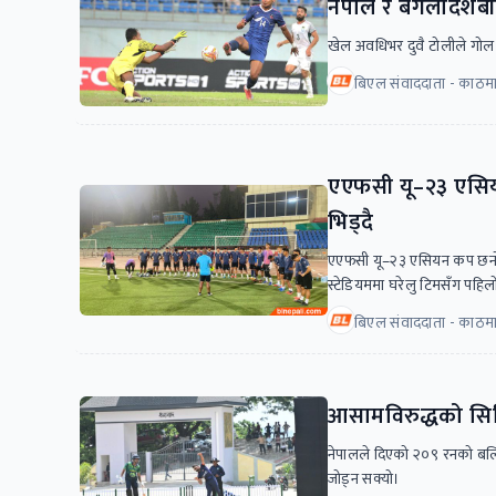
नेपाल र बंगलादेशब
खेल अवधिभर दुवै टोलीले गोल 
बिएल संवाददाता - काठमा
एएफसी यू–२३ एसिय
भिड्दै
एएफसी यू–२३ एसियन कप छनोट आ
स्टेडियममा घरेलु टिमसँग पहिल
बिएल संवाददाता - काठमा
आसामविरुद्धको सिर
नेपालले दिएको २०९ रनको बलिय
जोड्न सक्यो।