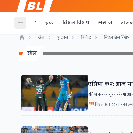
ब्रेक
बिएल विशेष
समाज
राजन
Open menu
खेल
फुटबल
क्रिकेट
बिएल खेल विशेष
Home
खेल
एसिया कप: आज भारत
एसिया कपको सुपर फोरमा आज 
बिएल संवाददाता - काठमाड