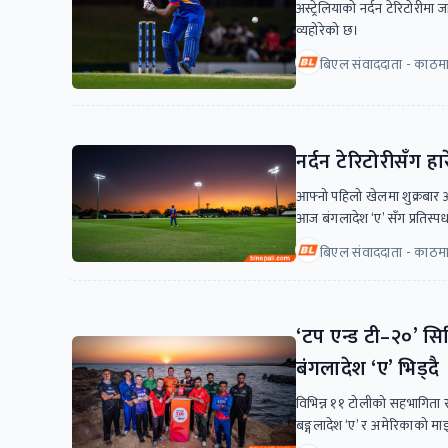
अस्ट्रेलियाको नर्दन टेरिटोरीम
व्यहोरेको छ।
बिएल संवाददाता - काठमाड
नर्दन टेरिटोरीसँग ह
आफ्नो पहिलो खेलमा शुक्रबार अस्
आज बंगलादेश ‘ए’ सँग प्रतिस्पर्ध
बिएल संवाददाता - काठमा
‘टप एन्ड टी–२०’ स
बंगलादेश ‘ए’ भिड्दै
विभिन्न ११ टोलीको सहभागिता रहेक
बङ्गलादेश ‘ए’ र अमेरिकाको मा