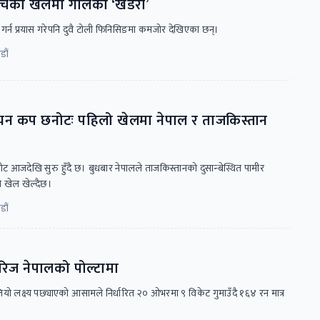
ीचको खेलमा गोलको ‘खडेरी’
गर्न प्रयास गरेपनि दुवै टोली फिनिसिङमा कमजोर देखिएका छन्।
डौं
न कप छनोटः पहिलो खेलमा नेपाल र ताजकिस्तान
जदेखि सुरु हुँदै छ। बुधबार नेपालले ताजकिस्तानको दुसान्बेस्थित पामीर
ो खेल खेल्दैछ।
डौं
िज नेपालको पोल्टामा
ो लक्ष्य पछ्याएको आसामले निर्धारित २० ओभरमा ९ विकेट गुमाउँदै १६४ रन मात्र