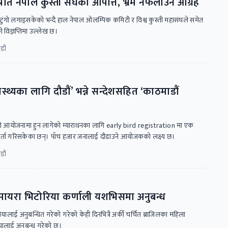
ति नेपाल कुस्ती संघको आपत्ति, भ्रम नफैलाउन आग्रह
ुंगो लगाइसकेको भन्दै हाल नेपाल ओलम्पिक कमिटी र विश्व कुस्ती महासंघले समेत
 विज्ञप्तिमा उल्लेख छ।
डौं
ास्थ्यका लागि दौडौं’ भन्ने सन्देशसहित ‘काठमाडौं
को आयोजनामा हुन लागेको म्याराथनका लागि early bird registration मा एक
र्ता गरिसकेका छन्। पाँच हजार जनालाई दौडाउने आयोजकको लक्ष्य छ।
डौं
ायरा भिटोरिया कर्णाली यशभिसमा अनुबन्ध
ालाई अनुबन्धित गरेको गरेको केही दिनभित्रै अर्की चर्चित ब्राजिलका महिला
ालाई अनुबन्ध गरेको छ।