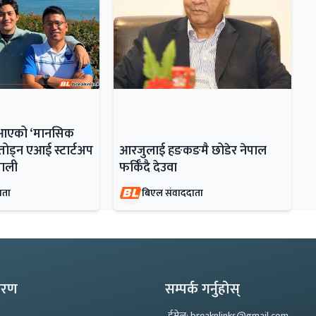
ँदै आएको ‘मानसिक
ोड्न एआई स्टार्टअप
आरजुलाई हङकङमै छोडेर नेपाल
ेपाली
फर्किँदै देउवा
ाता
बिएल संवाददाता
्करण
सम्पर्क गर्नुहोस्
ईमेल: breaknlinks@gmail.com