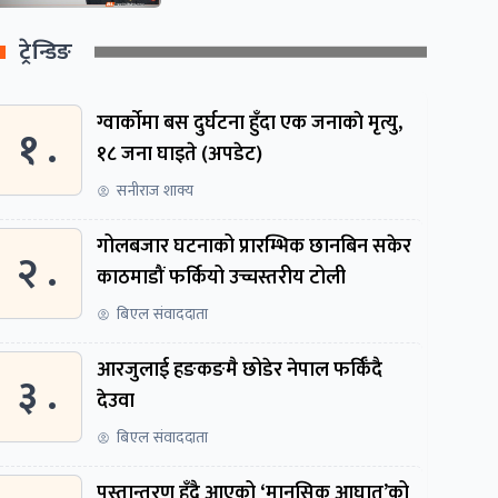
ट्रेन्डिङ
ग्वार्काेमा बस दुर्घटना हुँदा एक जनाकाे मृत्यु,
१ .
१८ जना घाइते (अपडेट)
सनीराज शाक्य
गोलबजार घटनाको प्रारम्भिक छानबिन सकेर
२ .
काठमाडौं फर्कियो उच्चस्तरीय टोली
बिएल संवाददाता
आरजुलाई हङकङमै छोडेर नेपाल फर्किँदै
३ .
देउवा
बिएल संवाददाता
पुस्तान्तरण हुँदै आएको ‘मानसिक आघात’को