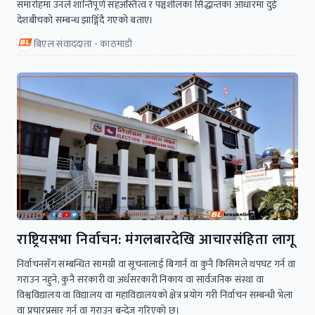
समारोहमा उनले शान्तिपूर्ण सहअस्तित्व र पञ्चशीलका सिद्धान्तका आधारमा दुई
देशबीचको सम्बन्ध झाङ्गिँदै गएको बताए।
बिएल संवाददाता - काठमाडाैं
राष्ट्रियसभा निर्वाचन: मंगलबारदेखि आचारसंहिता लागू
निर्वाचनसँग सम्बन्धित सामग्री वा सूचनालाई बिगार्न वा कुनै किसिमले थपघट गर्न वा
गराउन नहुने, कुनै सरकारी वा अर्धसरकारी निकाय वा सार्वजनिक संस्था वा
विश्वविद्यालय वा विद्यालय वा महाविद्यालयको क्षेत्र प्रयोग गरी निर्वाचन सम्बन्धी भेला
वा प्रचारप्रसार गर्न वा गराउन बन्देज गरिएकाे छ।