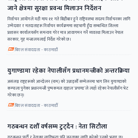
जाने क्षेत्रमा सुरक्षा प्रवन्ध मिलाउन निर्देशन
निर्वाचन आयोगले यही माघ ११ गते बिहीबार हुने राष्ट्रियसभा सदस्य निर्वाचनका लागि
उम्मेदवार र मतदाताहरू निर्वाचन कार्यक्रममा सहभागी हुँदा सम्बन्धित जिल्ला
प्रशासन कार्यालयसँग समन्वय गरेर मात्र आवागमन गर्ने व्यवस्था मिलाउन नेपाल
सरकार, गृह मन्त्रालयलाई निर्देश गरेको छ।
बिएल संवाददाता - काठमाडौं
युगाण्डामा रहेका नेपालीसँग प्रधानमन्त्रीको अन्तरक्रिया
असंलग्न राष्ट्रहरूको आन्दोलन (नाम) को उन्नाइसौँ सम्मेलनमा भाग लिन युगाण्डाको
कम्पाला पुगेका प्रधानमन्त्री पुष्पकमल दाहाल ‘प्रचण्ड’ले त्यहाँ रहेका नेपालीसँग भेट
गरेका छन्।
बिएल संवाददाता - काठमाडाैँ
गठबन्धन दशौँ वर्षसम्म टुट्दैन : नेता सिटौला
गठबन्धन पार्टी र नेताका लागिभन्दा पनि जनताका लागि बनेको उनको भनाइ छ।