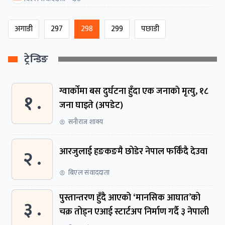
अगाडी
297
298
299
पछाडी
ट्रेन्डिङ
ग्वार्काेमा बस दुर्घटना हुँदा एक जनाकाे मृत्यु, १८
१ .
जना घाइते (अपडेट)
सनीराज शाक्य
२ .
आरजुलाई हङकङमै छोडेर नेपाल फर्किँदै देउवा
बिएल संवाददाता
पुस्तान्तरण हुँदै आएको ‘मानसिक आघात’को
३ .
चक्र तोड्न एआई स्टार्टअप निर्माण गर्दै ३ नेपाली