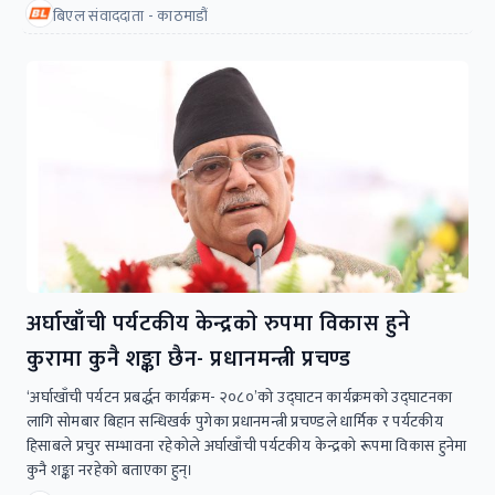
बिएल संवाददाता - काठमाडौं
अर्घाखाँची पर्यटकीय केन्द्रकाे रुपमा विकास हुने
कुरामा कुनै शङ्का छैन- प्रधानमन्त्री प्रचण्ड
‘अर्घाखाँची पर्यटन प्रबर्द्धन कार्यक्रम- २०८०’काे उद्घाटन कार्यक्रमकाे उद्घाटनका
लागि साेमबार बिहान सन्धिखर्क पुगेका प्रधानमन्त्री प्रचण्डले धार्मिक र पर्यटकीय
हिसाबले प्रचुर सम्भावना रहेकाेले अर्घाखाँची पर्यटकीय केन्द्रकाे रूपमा विकास हुनेमा
कुनै शङ्का नरहेकाे बताएका हुन्।