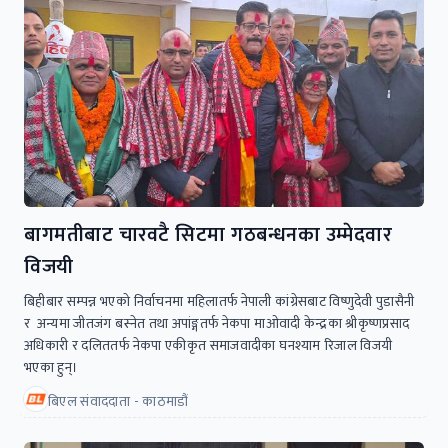
बागमतीबाट चारवटै सिटमा गठबन्धनका उम्मेदवार
विजयी
बिहीबार सम्पन्न भएकाे निर्वाचनमा महिलातर्फ नेपाली कांग्रेसबाट विष्णुदेवी पुडासैनी
र अन्यमा जीतजंग बस्नेत तथा अपांङ्गतर्फ नेकपा माओवादी केन्द्रका श्रीकृष्णप्रसाद
अधिकारी र दलिततर्फ नेकपा एकीकृत समाजवादीका घनश्याम रिजाल विजयी
भएका हुन्।
बिएल संवाददाता - काठमाडौं