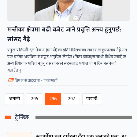
मन्त्रीका क्षेत्रमा बढी बजेट जाने प्रवृत्ति अन्त्य हुनुपर्छ:
सांसद गैह्रे
प्रमुख प्रतिपक्षी दल नेकपा (एमाले)का प्रतिनिधिसभाका सदस्य ठाकुरप्रसाद गैह्रे गत
एक वर्षका अवधिमा संसद्बाट अनुचित लेनदेन (मिटर ब्याज)सम्बन्धी विधेयकबाहेक
अन्य विधेयक पारित नहुनु र सरकारले सदनलाई पर्याप्त काम दिन नसकेको
बताउँछन्।
बिएल संवाददाता - काठमाडाैं
अगाडी
295
296
297
पछाडी
ट्रेन्डिङ
ग्वार्काेमा बस दुर्घटना हुँदा एक जनाकाे मृत्यु, १८