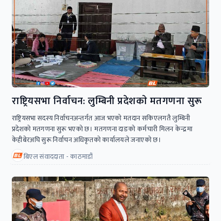
राष्ट्रियसभा निर्वाचन: लुम्बिनी प्रदेशकाे मतगणना सुरू
राष्ट्रियसभा सदस्य निर्वाचनअन्तर्गत आज भएकाे मतदान सकिएलगतै लुम्बिनी
प्रदेशकाे मतगणना सुरू भएकाे छ। मतगणना दाङको कर्मचारी मिलन केन्द्रमा
केहीबेरअघि सुरू निर्वाचन अधिकृतकाे कार्यालयले जनाएकाे छ।
बिएल संवाददाता - काठमाडौं