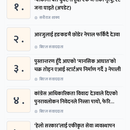
१ .
जना घाइते (अपडेट)
सनीराज शाक्य
२ .
आरजुलाई हङकङमै छोडेर नेपाल फर्किँदै देउवा
बिएल संवाददाता
पुस्तान्तरण हुँदै आएको ‘मानसिक आघात’को
३ .
चक्र तोड्न एआई स्टार्टअप निर्माण गर्दै ३ नेपाली
बिएल संवाददाता
कांग्रेस आधिकारिकता विवादः देउवाले दिएको
४ .
पुनरावलोकन निवेदनले निस्सा पायो, फेरि
सुरुदेखि सुनुवाइ हुने
बिएल संवाददाता
‘हेलो सरकार’लाई एकीकृत सेवा व्यवस्थापन