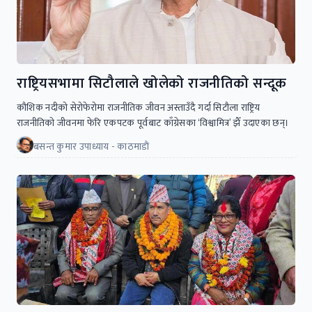
राष्ट्रियसभामा सिटौलाले खोलेको राजनीतिको सन्दूक
कौशिक नदीको सेरोफेरोमा राजनीतिक जीवन अस्ताउँदै गर्दा सिटौला राष्ट्रिय
राजनीतिकाे जीवनमा फेरि एकपटक पूर्वबाट काँग्रेसका ‘विश्वामित्र’ झैँ उदाएका छन्।
बसन्त कुमार उपाध्याय - काठमाडाैं