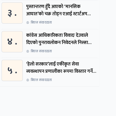
पुस्तान्तरण हुँदै आएको ‘मानसिक
३ .
आघात’को चक्र तोड्न एआई स्टार्टअप
निर्माण गर्दै ३ नेपाली
बिएल संवाददाता
कांग्रेस आधिकारिकता विवादः देउवाले
४ .
दिएको पुनरावलोकन निवेदनले निस्सा
पायो, फेरि सुरुदेखि सुनुवाइ हुने
बिएल संवाददाता
‘हेलो सरकार’लाई एकीकृत सेवा
५ .
व्यवस्थापन प्रणालीका रूपमा विस्तार गर्ने
तयारी
बिएल संवाददाता