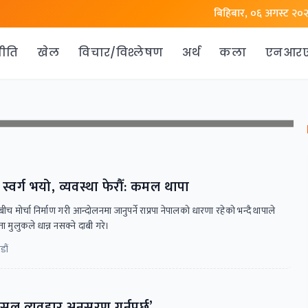
बिहिबार, ०६ अगस्ट २०
ीति
खेल
विचार/विश्लेषण
अर्थ
कला
एनआर
 स्वर्ग भयो, व्यवस्था फेरौँ: कमल थापा
ीच मोर्चा निर्माण गरी आन्दोलनमा जानुपर्ने राप्रपा नेपालको धारणा रहेको भन्दै थापाले
यता मुलुकले धान्न नसक्ने दाबी गरे।
डौं
ल व्यवहार अनुसरण गर्नुपर्छ’