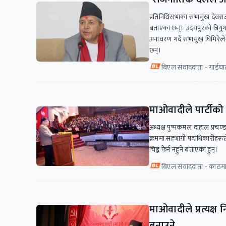
प्रतिनिधिसभाका सभामुख देवराज 
बताएका छन्। उदयपुरको त्रियुग
अनावरण गर्दै सभामुख घिमिरेले थ
छन्।
बिएल संवाददाता - गाईघा
माओवादीले पार्टीको न
अध्यक्ष पुष्पकमल दाहाल प्रचण
क्रममा सहभागी पदाधिकारीहरूले 
चिह्न फेर्न नहुने बताएका हुन्।
बिएल संवाददाता - काठमा
माओवादीले प्रत्यक्ष 
बनाउने