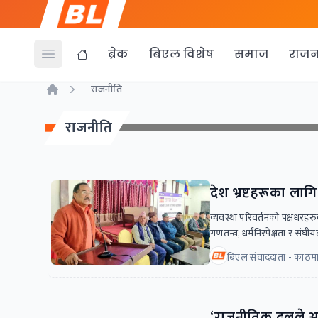
ब्रेक
बिएल विशेष
समाज
राजन
Open menu
राजनीति
Home
राजनीति
देश भ्रष्टहरूका लागि
व्यवस्था परिवर्तनको पक्षधरहरुब
गणतन्त्र, धर्मनिरपेक्षता र संघी
बिएल संवाददाता - काठमा
‘राजनीतिक दलले अस