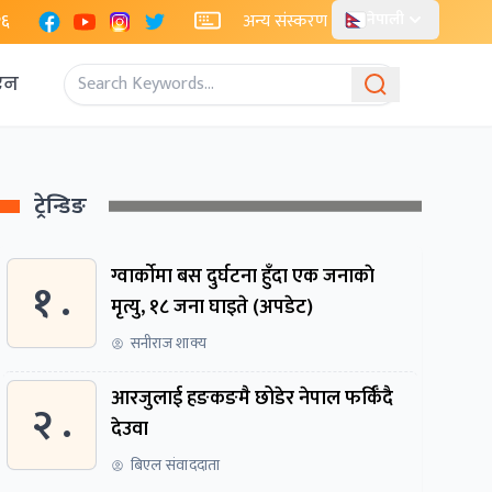
Facebook
YouTube
Instagram
X
२६
अन्य संस्करण
नेपाली
एन
ट्रेन्डिङ
ग्वार्काेमा बस दुर्घटना हुँदा एक जनाकाे
१ .
मृत्यु, १८ जना घाइते (अपडेट)
सनीराज शाक्य
आरजुलाई हङकङमै छोडेर नेपाल फर्किँदै
२ .
देउवा
बिएल संवाददाता