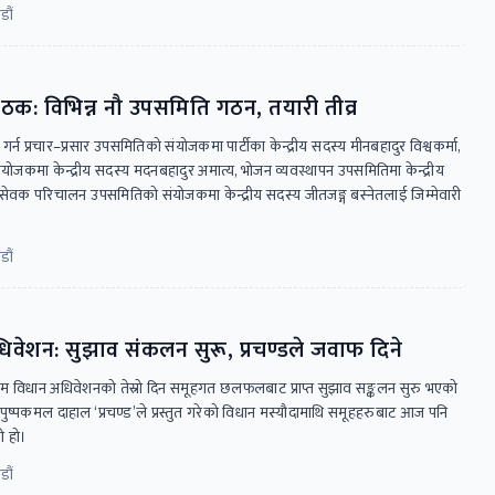
डौं
बैठक: विभिन्न नौ उपसमिति गठन, तयारी तीव्र
 गर्न प्रचार–प्रसार उपसमितिको संयोजकमा पार्टीका केन्द्रीय सदस्य मीनबहादुर विश्वकर्मा,
कमा केन्द्रीय सदस्य मदनबहादुर अमात्य, भोजन व्यवस्थापन उपसमितिमा केन्द्रीय
सेवक परिचालन उपसमितिको संयोजकमा केन्द्रीय सदस्य जीतजङ्ग बस्नेतलाई जिम्मेवारी
डौं
वेशन: सुझाव संकलन सुरू, प्रचण्डले जवाफ दिने
्रथम विधान अधिवेशनको तेस्रो दिन समूहगत छलफलबाट प्राप्त सुझाव सङ्कलन सुरु भएको
्यक्ष पुष्पकमल दाहाल ‘प्रचण्ड’ले प्रस्तुत गरेको विधान मस्यौदामाथि समूहहरुबाट आज पनि
ो हो।
डौं