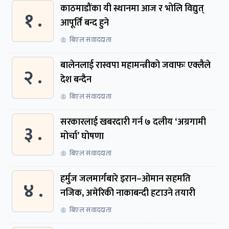
काठमाडौंका यी स्थानमा आज र भोलि विद्युत्
१ .
आपूर्ति बन्द हुने
बिएल संवाददाता
बालेनलाई रास्वपा महामन्त्रीको जवाफः एक्लैले
२ .
देश बन्दैन
बिएल संवाददाता
सरकारलाई खबरदारी गर्न ७ दलीय ‘अग्रगामी
३ .
मोर्चा’ घोषणा
बिएल संवाददाता
हर्मुज जलमार्गबारे इरान–ओमान सहमति
४ .
नजिक, अमेरिकी नाकाबन्दी हटाउने तयारी
बिएल संवाददाता