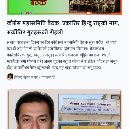
काँग्रेस महासमिति बैठक: एकातिर हिन्दु राष्ट्रको माग,
अर्कोतिर गुटहरूको रोइलो
अन्तत: ‘प्रजातन्त्र दिवस’का दिन काँग्रेसले महासमिति बैठक सुरु गर्दैछ। यो त्यही
दिन हो जहाँ नेपाली काँग्रेसको राजनीतिक इतिहास गाँसिन्छ। बैठकअघि
काँग्रेसभित्रका गुट, उपगुट र समूहहरू फेरि एकपटक ब्यूँझिएका छन्। १४औं
महाधिवेशनमा घोषणा गरेरै अलग गुटको नेतृत्व गरेका नेता शेखर कोइराला समूह
होस् वा पार्टीभित्र फेरि ब्यूँतिएको ‘हिन्दू राष्ट्र महाअभियान’का समूहहरू।
टोपेन्द्र रोका मगर - काठमाडौं