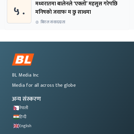
मध्यरातमा बालेनले ‘एक्लो’ महसुस गरेपछि
५ .
मनिषको जवाफः म छु साथमा
बिएल संवाददाता
BL Media Inc
Media for all across the globe
अन्य संस्करण
नेपाली
हिन्दी
English