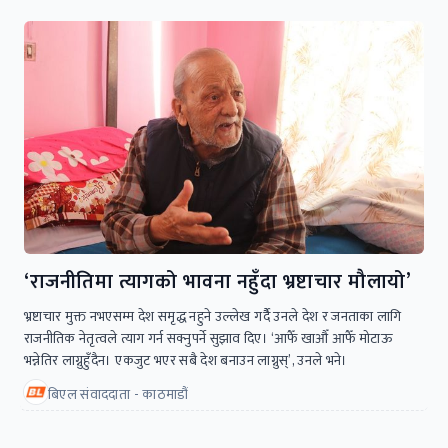
‘राजनीतिमा त्यागको भावना नहुँदा भ्रष्टाचार मौलायो’
भ्रष्टाचार मुक्त नभएसम्म देश समृद्ध नहुने उल्लेख गर्दैै उनले देश र जनताका लागि
राजनीतिक नेतृत्वले त्याग गर्न सक्नुपर्ने सुझाव दिए। ‘आफैँ खाऔँ आफैँ मोटाऊ
भन्नेतिर लाग्नुहुँदैन। एकजुट भएर सबै देश बनाउन लाग्नुस्’, उनले भने।
बिएल संवाददाता - काठमाडौं