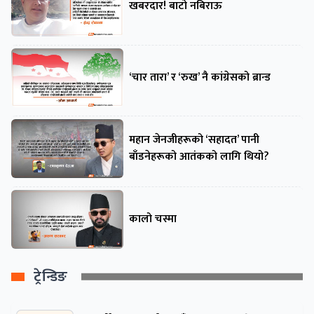
खबरदार! बाटो नबिराऊ
‘चार तारा’ र ‘रुख’ नै कांग्रेसको ब्रान्ड
महान जेनजीहरूको ‘सहादत’ पानी
बाँडनेहरूको आतंकको लागि थियो?
कालो चस्मा
ट्रेन्डिङ