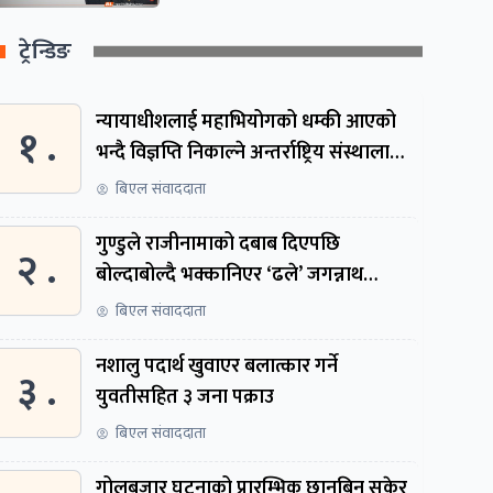
ट्रेन्डिङ
न्यायाधीशलाई महाभियोगको धम्की आएको
१ .
भन्दै विज्ञप्ति निकाल्ने अन्तर्राष्ट्रिय संस्थालाई
संसदीय समितिमा बोलाइयो
बिएल संवाददाता
गुण्डुले राजीनामाको दबाब दिएपछि
२ .
बोल्दाबोल्दै भक्कानिएर ‘ढले’ जगन्नाथ
थपलिया
बिएल संवाददाता
नशालु पदार्थ खुवाएर बलात्कार गर्ने
३ .
युवतीसहित ३ जना पक्राउ
बिएल संवाददाता
गोलबजार घटनाको प्रारम्भिक छानबिन सकेर