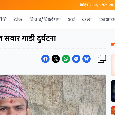
बिहिबार, ०६ अगस्ट २०
ीति
खेल
विचार/विश्लेषण
अर्थ
कला
एनआर
 सवार गाडी दुर्घटना