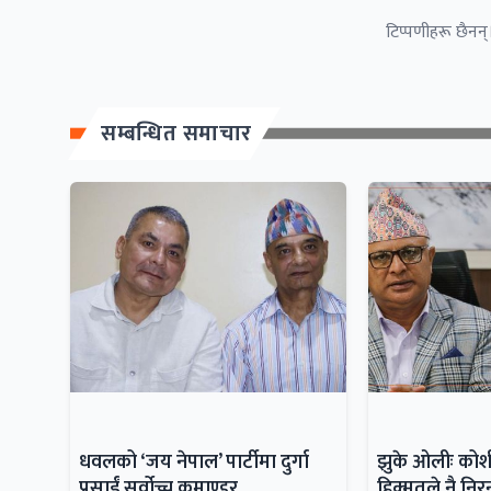
टिप्पणीहरू छैनन्।
सम्बन्धित समाचार
धवलको ‘जय नेपाल’ पार्टीमा दुर्गा
झुके ओलीः कोशीक
प्रसाईं सर्वोच्च कमाण्डर
हिक्मतले नै नि