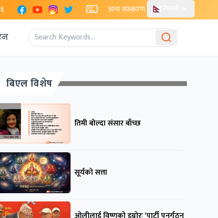
Facebook
YouTube
Instagram
X
२६
अन्य संस्करण
नेपाली
एन
बिएल विशेष
तिमी बोल्दा संसार बाँच्छ
सूर्यको सत्ता
ओलीलाई विष्णुको इग्नोरः ‘पार्टी पुनर्गठन