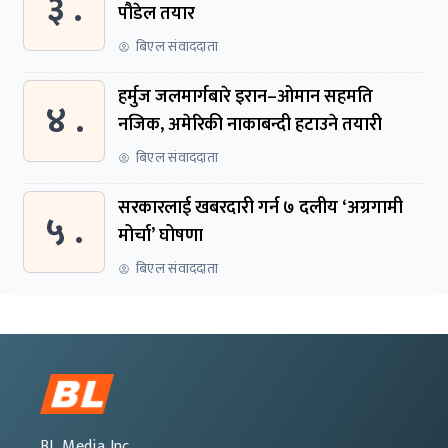
३ .
पौडेल तयार
बिएल संवाददाता
हर्मुज जलमार्गबारे इरान–ओमान सहमति
४ .
नजिक, अमेरिकी नाकाबन्दी हटाउने तयारी
बिएल संवाददाता
सरकारलाई खबरदारी गर्न ७ दलीय ‘अग्रगामी
५ .
मोर्चा’ घोषणा
बिएल संवाददाता
BL Media Inc