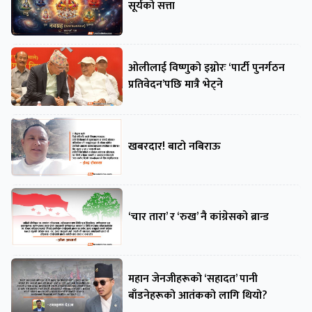
सूर्यको सत्ता
ओलीलाई विष्णुको इग्नोरः ‘पार्टी पुनर्गठन
प्रतिवेदन’पछि मात्रै भेट्ने
खबरदार! बाटो नबिराऊ
‘चार तारा’ र ‘रुख’ नै कांग्रेसको ब्रान्ड
महान जेनजीहरूको ‘सहादत’ पानी
बाँडनेहरूको आतंकको लागि थियो?