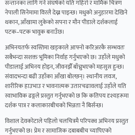
सन्तानका लागि गर्ने संघर्षको यति गहिरो र मार्मिक चित्रण
नेपाली सिनेमामा विरलै देख्न पाइन्छ। मधुको अनुहारमा देखिने
थकान, आँखामा लुकेको सपना र मौन पीडाले दर्शकलाई
पटक–पटक भावुक बनाउँछ।
अभिनयतर्फ स्वस्तिमा खड्काले आफ्नो करिअरकै सम्भवतः
सबैभन्दा सशक्त भूमिका निर्वाह गर्नुभएको छ। उहाँले मधुको
पीडालाई अभिनय होइन, जीवनझैँ बाँच्नुभएको महसुस हुन्छ।
संवादभन्दा बढी उहाँका आँखा बोल्छन्। स्थानीय लवज,
शारीरिक हाउभाउ र भावनात्मक उतारचढावलाई उहाँले यति
स्वाभाविक ढङ्गले प्रस्तुत गर्नुभएको छ कि कतिपय दृश्यहरूमा
दर्शक पात्र र कलाकारबीचको भिन्नता नै बिर्सन्छ।
विशाल देवकोटाले पहिलो चलचित्रमै परिपक्व अभिनय प्रस्तुत
गर्नुभएको छ। प्रेम र सामाजिक दबाबबीच च्यापिएको