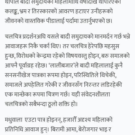
थापाले बादी समुदायका महिलामाथि वर्षौंदेखि थोपरिएको
कलङ्क, भ्रम र तिरस्कारको आवरण हटाएर उनीहरूको
जीवनको वास्तविक पीडालाई पर्दामा उतार्नुभएको छ।
चलचित्र प्रदर्शनअघि यसले बादी समुदायको मानमर्दन गर्छ भन्ने
आवाजहरू निकै चर्का थिए। तर चलचित्र हेरेपछि महसुस
हुन्छ, विरोधको केन्द्रमा रहेको विषयवस्तु होइन, बरु समाजको
आफ्नै पूर्वाग्रह रहेछ। ‘लालीबजार’ले बादी महिलालाई कुनै
सनसनीखेज पात्रका रूपमा होइन, परिस्थितिले थिचेकी,
समाजले अपहेलित गरेकी र जीवनसँग निरन्तर लडिरहेकी
एक मान्छेका रूपमा चित्रण गर्छ। यही संवेदनशीलता
चलचित्रको सबैभन्दा ठूलो शक्ति हो।
मधुवाला एउटा पात्र होइनन्, हजारौँ अदृश्य महिलाको
प्रतिनिधि आवाज हुन्। बिरामी आमा, बेरोजगार भाइ र