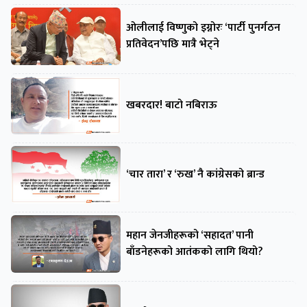
ओलीलाई विष्णुको इग्नोरः ‘पार्टी पुनर्गठन
प्रतिवेदन’पछि मात्रै भेट्ने
खबरदार! बाटो नबिराऊ
‘चार तारा’ र ‘रुख’ नै कांग्रेसको ब्रान्ड
महान जेनजीहरूको ‘सहादत’ पानी
बाँडनेहरूको आतंकको लागि थियो?