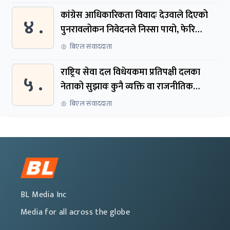
कांग्रेस आधिकारिकता विवादः देउवाले दिएको
४ .
पुनरावलोकन निवेदनले निस्सा पायो, फेरि
सुरुदेखि सुनुवाइ हुने
बिएल संवाददाता
राष्ट्रिय सेवा दल विधेयकमा प्रतिपक्षी दलका
५ .
नेताको सुझावः कुनै व्यक्ति वा राजनीतिक
नेतृत्वबाट निर्देशित हुने संस्था नबनोस्
बिएल संवाददाता
BL Media Inc
Media for all across the globe