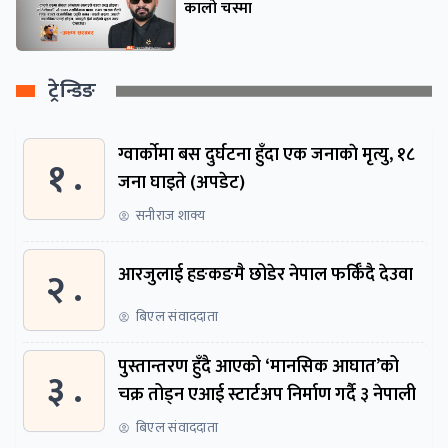
कालो चस्मा
ट्रेन्डिङ
ग्वार्काेमा बस दुर्घटना हुँदा एक जनाकाे मृत्यु, १८
१ .
जना घाइते (अपडेट)
सनीराज शाक्य
२ .
आरजुलाई हङकङमै छोडेर नेपाल फर्किँदै देउवा
बिएल संवाददाता
पुस्तान्तरण हुँदै आएको ‘मानसिक आघात’को
३ .
चक्र तोड्न एआई स्टार्टअप निर्माण गर्दै ३ नेपाली
बिएल संवाददाता