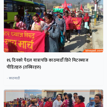
१६ दिनकाे पैदल यात्रापछि काठमाडाैँ छिरे मिटरब्याज
पीडितहरु (तस्बिरहरु)
- काठमाडाैं