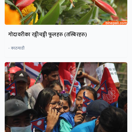
गाेदावरीका रङ्गीचङ्गी फूलहरु (तस्बिरहरु)
- काठमाडाैं