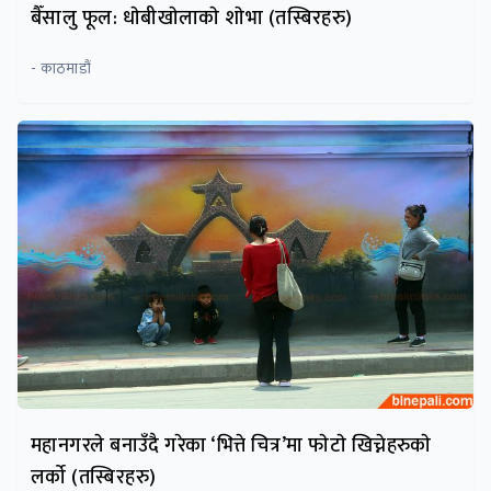
बैँसालु फूल: धाेबीखाेलाकाे शाेभा (तस्बिरहरु)
- काठमाडौं
महानगरले बनाउँदै गरेका ‘भित्ते चित्र’मा फाेटाे खिच्नेहरुकाे
लर्काे (तस्बिरहरु)