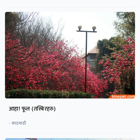
आहा! फूल (तस्बिरहरु)
- काठमाडाैं