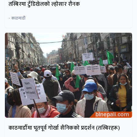
तस्बिरमा टुँडिखेलकाे ल्हाेसार राैनक
- काठमाडाैं
काठमाडौँमा भूतपूर्व गोर्खा सैनिकको प्रदर्शन (तस्बिरहरू)