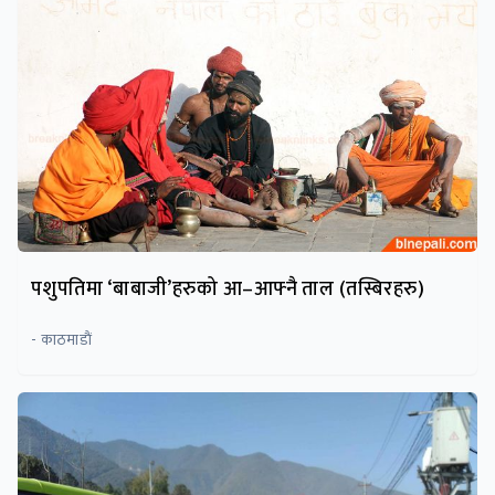
पशुपतिमा ‘बाबाजी’हरुको आ–आफ्नै ताल (तस्बिरहरु)
- काठमाडाैं