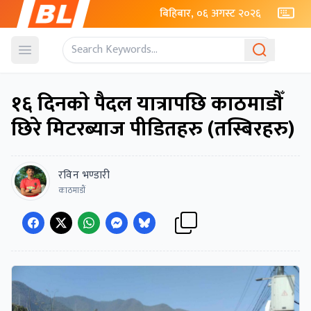
बिहिबार, ०६ अगस्ट २०२६
Open menu
१६ दिनकाे पैदल यात्रापछि काठमाडाैँ
छिरे मिटरब्याज पीडितहरु (तस्बिरहरु)
रविन भण्डारी
काठमाडाैं