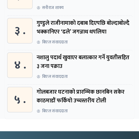
सनीराज शाक्य
गुण्डुले राजीनामाको दबाब दिएपछि बोल्दाबोल्दै
३ .
भक्कानिएर ‘ढले’ जगन्नाथ थपलिया
बिएल संवाददाता
नशालु पदार्थ खुवाएर बलात्कार गर्ने युवतीसहित
४ .
३ जना पक्राउ
बिएल संवाददाता
गोलबजार घटनाको प्रारम्भिक छानबिन सकेर
५ .
काठमाडौं फर्कियो उच्चस्तरीय टोली
बिएल संवाददाता