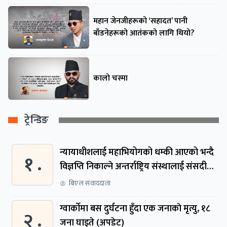
महान जेनजीहरूको ‘सहादत’ पानी
बाँडनेहरूको आतंकको लागि थियो?
कालो चस्मा
ट्रेन्डिङ
न्यायाधीशलाई महाभियोगको धम्की आएको भन्दै
१ .
विज्ञप्ति निकाल्ने अन्तर्राष्ट्रिय संस्थालाई संसदीय
समितिमा बोलाइयो
बिएल संवाददाता
ग्वार्काेमा बस दुर्घटना हुँदा एक जनाकाे मृत्यु, १८
२ .
जना घाइते (अपडेट)