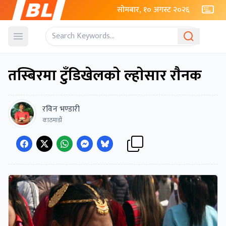
सोमबार, १० अगस्ट २०२६
Open menu
तस्बिरमा टुँडिखेलकाे ल्हाेसार राैनक
रविन भण्डारी
काठमाडाैं