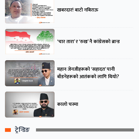
खबरदार! बाटो नबिराऊ
‘चार तारा’ र ‘रुख’ नै कांग्रेसको ब्रान्ड
महान जेनजीहरूको ‘सहादत’ पानी
बाँडनेहरूको आतंकको लागि थियो?
कालो चस्मा
ट्रेन्डिङ