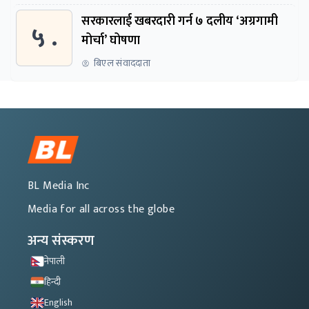
सरकारलाई खबरदारी गर्न ७ दलीय ‘अग्रगामी
५ .
मोर्चा’ घोषणा
बिएल संवाददाता
BL Media Inc
Media for all across the globe
अन्य संस्करण
नेपाली
हिन्दी
English