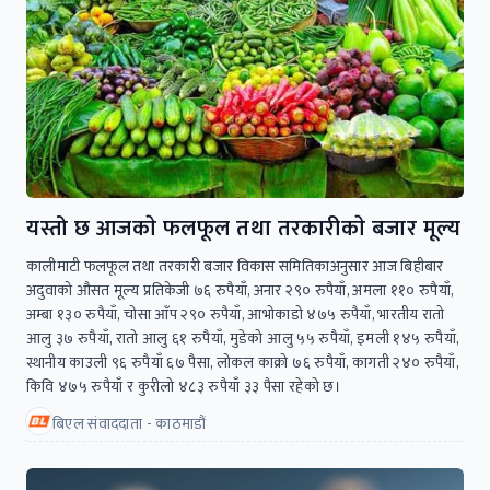
यस्तो छ आजकाे फलफूल तथा तरकारीकाे बजार मूल्य
कालीमाटी फलफूल तथा तरकारी बजार विकास समितिकाअनुसार आज बिहीबार
अदुवाको औसत मूल्य प्रतिकेजी ७६ रुपैयाँ, अनार २९० रुपैयाँ, अमला ११० रुपैयाँ,
अम्बा १३० रुपैयाँ, चोसा आँप २९० रुपैयाँ, आभोकाडो ४७५ रुपैयाँ, भारतीय रातो
आलु ३७ रुपैयाँ, रातो आलु ६१ रुपैयाँ, मुडेको आलु ५५ रुपैयाँ, इमली १४५ रुपैयाँ,
स्थानीय काउली ९६ रुपैयाँ ६७ पैसा, लोकल काक्रो ७६ रुपैयाँ, कागती २४० रुपैयाँ,
किवि ४७५ रुपैयाँ र कुरीलो ४८३ रुपैयाँ ३३ पैसा रहेको छ।
बिएल संवाददाता - काठमाडौं