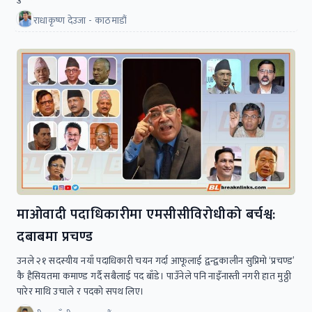
राधाकृष्ण देउजा - काठमाडौं
माओवादी पदाधिकारीमा एमसीसीविरोधीको बर्चश्व:
दबाबमा प्रचण्ड
उनले २१ सदस्यीय नयाँ पदाधिकारी चयन गर्दा आफूलाई द्वन्द्वकालीन सुप्रिमो ‘प्रचण्ड’
कै हैसियतमा कमाण्ड गर्दै सबैलाई पद बाँडे। पाउँनेले पनि नाइँनास्ती नगरी हात मुठ्ठी
पारेर माथि उचाले र पदको सपथ लिए।