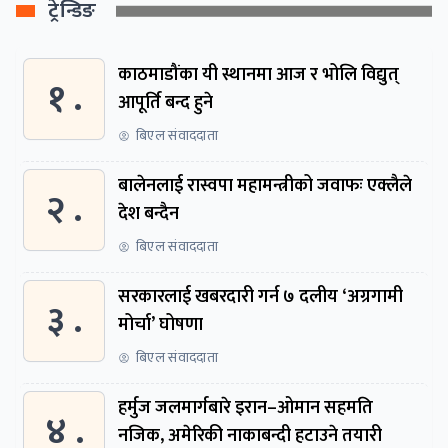
ट्रेन्डिङ
काठमाडौंका यी स्थानमा आज र भोलि विद्युत्
१ .
आपूर्ति बन्द हुने
बिएल संवाददाता
बालेनलाई रास्वपा महामन्त्रीको जवाफः एक्लैले
२ .
देश बन्दैन
बिएल संवाददाता
सरकारलाई खबरदारी गर्न ७ दलीय ‘अग्रगामी
३ .
मोर्चा’ घोषणा
बिएल संवाददाता
हर्मुज जलमार्गबारे इरान–ओमान सहमति
४ .
नजिक, अमेरिकी नाकाबन्दी हटाउने तयारी