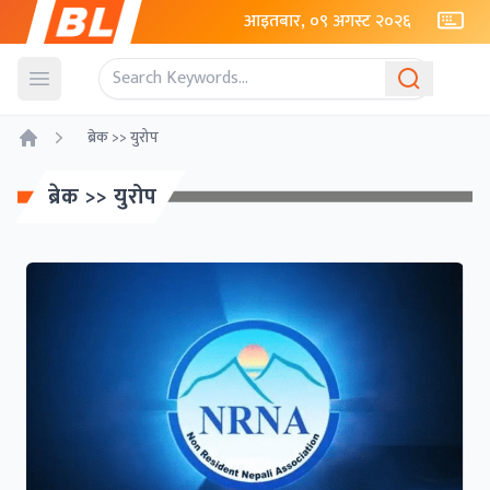
आइतबार, ०९ अगस्ट २०२६
Open menu
ब्रेक >> युरोप
Home
ब्रेक >> युरोप