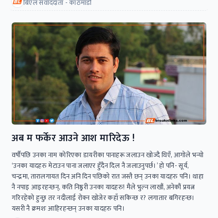
बिएल संवाददाता - काठमाडौं
अब म फर्केर आउने आश मारिदेऊ !
वर्षौंपछि उनका नाम कोरिएका डायरीका पानाहरू जलाउन खोज्दै थिएँ, आगोले भन्यो
‘उनका यादहरु मेटाउन पाना जलाएर हुँदैन दिल नै जलाउनुपर्छ।’ हो पनि- सूर्य,
चन्द्रमा, तारालगायत दिन अनि दिन पछिको रात जस्तै छन् उनका यादहरु पनि। थाहा
नै नपाइ आइरहन्छन्, कति निष्ठुरी उनका यादहरु! मैले भुल्न लाखौं, अनेकौं प्रयत्न
गरिरहेको हुन्छु तर नदीलाई रोक्न खोजेर कहाँ सकिन्छ र? लगातार बगिरहन्छ।
यसरी नै क्रमशः आहिरहन्छन् उनका यादहरु पनि।