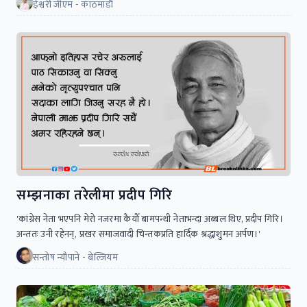
ईश्वरी जीएम - काठमाडौं
सम्झनाका तरेलीमा प्रदीप गिरि
'कांग्रेस नेता भएपनि मेरो नजरमा कैयाैँ बामपन्थी नेताभन्दा अब्बल थिए, प्रदीप गिरि।
अन्ततः उनी रहेनन्, प्रखर समाजवादी चिन्तकप्रति हार्दिक श्रद्धाशुमन अर्पण।'
सन्तोष न्यौपाने - बेल्जियम