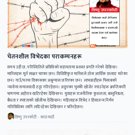
चेतनशील विभेदका पराकम्पनहरू
समय उही छ, परिस्थितिले प्रविधिको सहायतामा प्रशस्त प्रगति गरेको देखिन्छ।
मानिसहरू मूर्त साक्षर भएका छन। विशिष्टिकृत मानिसले ठोस आर्थिक छलाङ मारेका
छन। गाउँ/घरमा विकासका अश्रुग्यास छरिएका छन। लाभग्राहीहरू पिसाबको
न्यानोमा समाजवादी ठट्टा गरिरहेछन। अछुरका चुस्की खोजेर नपाउनेहरू क्रान्तिकारी
भाषणमा अहोरात्र खटिरहेका देखिन्छन। युवाहरू राजनीतिक कुशलता, बस्तुनिष्ठता,
बैधता र स्पष्टताको खोजीमा देखिन्छन। महिलाहरू विभेद र हिंसाजन्य निर्मम
गतिविधिका लागि लडिरहेका देखिन्छन र भनिरहेछन।
विष्णु उपरकोटी - काठमाडौं