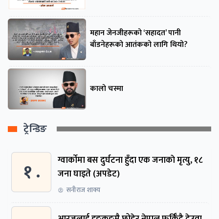
महान जेनजीहरूको ‘सहादत’ पानी
बाँडनेहरूको आतंकको लागि थियो?
कालो चस्मा
ट्रेन्डिङ
ग्वार्काेमा बस दुर्घटना हुँदा एक जनाकाे मृत्यु, १८
१ .
जना घाइते (अपडेट)
सनीराज शाक्य
आरजुलाई हङकङमै छोडेर नेपाल फर्किँदै देउवा