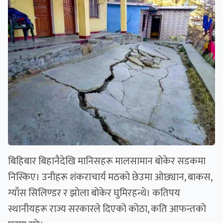
बिहिबार बिहानैदेखि मानिसहरू मालसामान बोकेर सडकमा
निस्किए। उनीहरू शंकराचार्य मठको छेउमा ओछ्यान, बाकस,
ग्याँस सिलिण्डर र झोला बोकेर घुमिरहन्थे। कतिपय
स्थानीयहरू राज्य सरकारले दिएको कोठा, कति आफन्तको