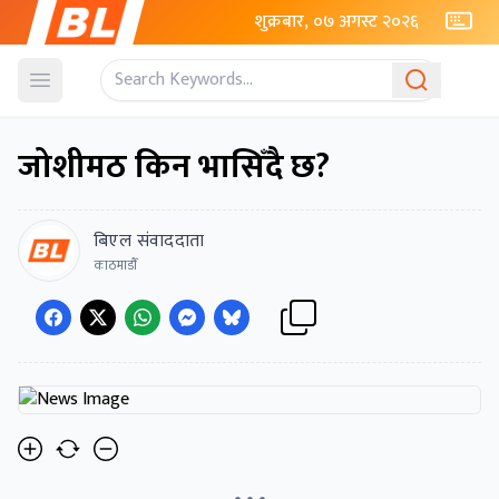
शुक्रबार, ०७ अगस्ट २०२६
Open menu
जोशीमठ किन भासिँदै छ?
बिएल संवाददाता
काठमाडाैँ