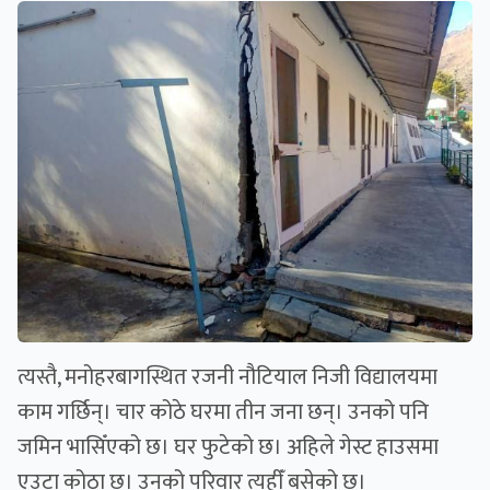
त्यस्तै, मनोहरबागस्थित रजनी नौटियाल निजी विद्यालयमा
काम गर्छिन्। चार कोठे घरमा तीन जना छन्। उनको पनि
जमिन भासिँएको छ। घर फुटेको छ। अहिले गेस्ट हाउसमा
एउटा कोठा छ। उनको परिवार त्यहीँ बसेको छ।