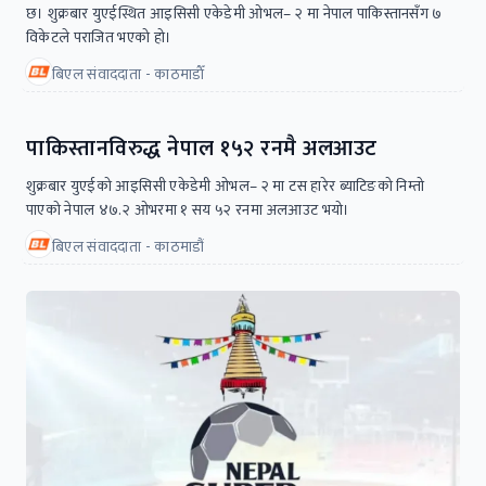
छ। शुक्रबार युएईस्थित आइसिसी एकेडेमी ओभल– २ मा नेपाल पाकिस्तानसँग ७
विकेटले पराजित भएको हो।
बिएल संवाददाता - काठमाडाैँ
पाकिस्तानविरुद्ध नेपाल १५२ रनमै अलआउट
शुक्रबार युएईको आइसिसी एकेडेमी ओभल– २ मा टस हारेर ब्याटिङको निम्तो
पाएको नेपाल ४७.२ ओभरमा १ सय ५२ रनमा अलआउट भयो।
बिएल संवाददाता - काठमाडौं