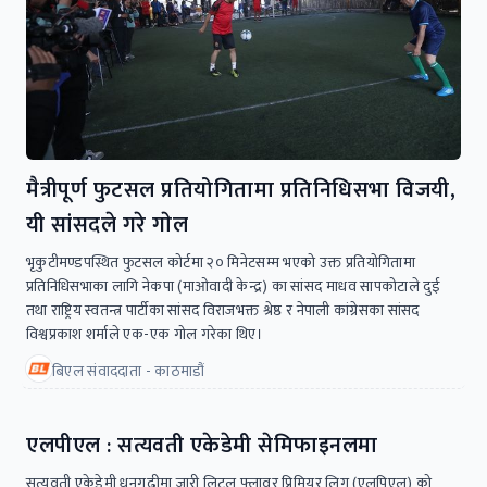
मैत्रीपूर्ण फुटसल प्रतियोगितामा प्रतिनिधिसभा विजयी,
यी सांसदले गरे गाेल
भृकुटीमण्डपस्थित फुटसल कोर्टमा २० मिनेटसम्म भएको उक्त प्रतियोगितामा
प्रतिनिधिसभाका लागि नेकपा (माओवादी केन्द्र) का सांसद माधव सापकोटाले दुई
तथा राष्ट्रिय स्वतन्त्र पार्टीका सांसद विराजभक्त श्रेष्ठ र नेपाली कांग्रेसका सांसद
विश्वप्रकाश शर्माले एक-एक गोल गरेका थिए।
बिएल संवाददाता - काठमाडौं
एलपीएल : सत्यवती एकेडेमी सेमिफाइनलमा
सत्यवती एकेडेमी धनगढीमा जारी लिटल फ्लावर प्रिमियर लिग (एलपिएल) को