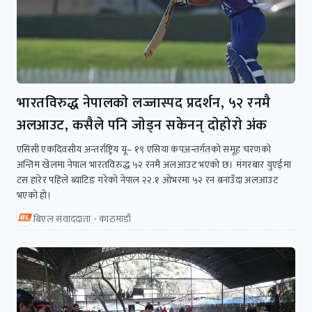
भारतविरुद्ध नेपालकाे लज्जास्पद प्रदर्शन, ५२ रनमै
अलआउट, कसैले पनि जाेड्न सकेनन् दाेहाेराे अंक
एसिसी एकदिवसीय अन्तर्राष्ट्रिय यू– १९ एसिया कपअन्तर्गतकाे समूह चरणकाे
अन्तिम खेलमा नेपाल भारतविरुद्ध ५२ रनमै अलआउट भएकाे छ। मंगरबार युएईमा
टस हारेर पहिले ब्याटिङ गरेकाे नेपाल २२.१ ओभरमा ५२ रन बनाउँदा अलआउट
भएकाे हाे।
बिएल संवाददाता - काठमाडौं