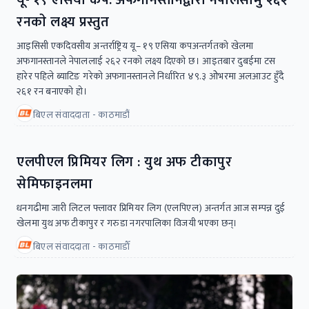
यू- १९ एसिया कप: अफगानस्तानद्वारा नेपालसामु २६२
रनकाे लक्ष्य प्रस्तुत
आइसिसी एकदिवसीय अन्तर्राष्ट्रिय यू– १९ एसिया कपअन्तर्गतकाे खेलमा
अफगानस्तानले नेपाललाई २६२ रनकाे लक्ष्य दिएकाे छ। आइतबार दुबईमा टस
हारेर पहिले ब्याटिङ गरेकाे अफगानस्तानले निर्धारित ४९.३ ओेभरमा अलआउट हुँदै
२६१ रन बनाएकाे हाे।
बिएल संवाददाता - काठमाडौं
एलपीएल प्रिमियर लिग : युथ अफ टीकापुर
सेमिफाइनलमा
धनगढीमा जारी लिटल फ्लावर प्रिमियर लिग (एलपिएल) अन्तर्गत आज सम्पन्न दुई
खेलमा युथ अफ टीकापुर र गरुडा नगरपालिका विजयी भएका छन्।
बिएल संवाददाता - काठमाडाैँ