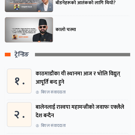
बाँडनेहरूको आतंकको लागि थियो?
कालो चस्मा
ट्रेन्डिङ
काठमाडौंका यी स्थानमा आज र भोलि विद्युत्
१ .
आपूर्ति बन्द हुने
बिएल संवाददाता
बालेनलाई रास्वपा महामन्त्रीको जवाफः एक्लैले
२ .
देश बन्दैन
बिएल संवाददाता