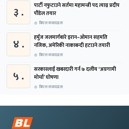
पार्टी नफुटाउने सर्तमा महामन्त्री पद त्याग्न प्रदीप
३ .
पौडेल तयार
बिएल संवाददाता
हर्मुज जलमार्गबारे इरान–ओमान सहमति
४ .
नजिक, अमेरिकी नाकाबन्दी हटाउने तयारी
बिएल संवाददाता
सरकारलाई खबरदारी गर्न ७ दलीय ‘अग्रगामी
५ .
मोर्चा’ घोषणा
बिएल संवाददाता