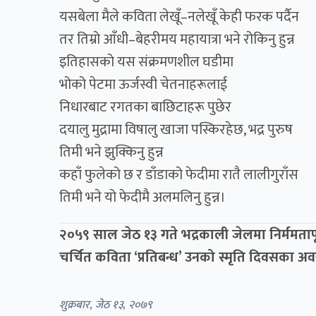
यसबेला मैले कविता लेखूँ–नलेखूँ केही फरक पर्दैन
तर तिम्रो आँधी–बेहरीमय महायात्रा भने रोकिनु हुन्न
इतिहासको यस संक्रमणशील घडीमा
भोको पेटमा ऊर्जस्वी चेतनाहरूलाई
निधारबाट रगतका बाछिटाहरू पुछेर
दयालु मुद्रामा विषालु खाजा पस्किरहेछ, भद्र पुरुष
तिमी भने झुक्किनु हुन्न
कहाँ फुलेको छ र डाँडाको फेदीमा रातै लालीगुराँस
तिमी भने यो फेदीमै अलमलिनु हुन्न।
२०५९ साल जेठ १३ गते भद्रकाली जेलमा निर्ममतापूर
चर्चित कविता ‘प्रतिबन्ध’ उनको स्मृति दिवसका 
शुक्रबार, जेठ १३, २०७९