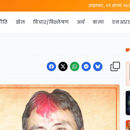
आइतबार, ०९ अगस्ट २०
ीति
खेल
विचार/विश्लेषण
अर्थ
कला
एनआर