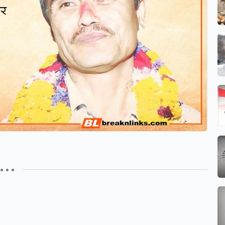
• • •