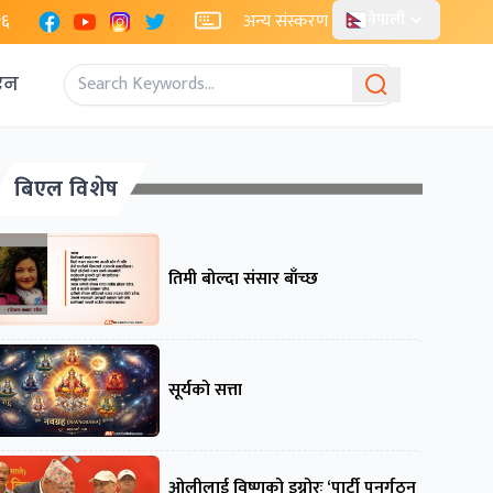
Facebook
YouTube
Instagram
X
२६
अन्य संस्करण
नेपाली
एन
बिएल विशेष
तिमी बोल्दा संसार बाँच्छ
सूर्यको सत्ता
ओलीलाई विष्णुको इग्नोरः ‘पार्टी पुनर्गठन