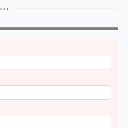
• • •