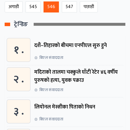
अगाडी
545
546
547
पछाडी
ट्रेन्डिङ
१ .
दशैं–तिहारको बीचमा एनपीएल सुरु हुने
बिएल संवाददाता
मदिराको तालमा चक्कुले घाँटी रेटेर ४६ वर्षीय
२ .
पुरुषको हत्या, युवक पक्राउ
बिएल संवाददाता
३ .
लियोनल मेस्सीका पिताको निधन
बिएल संवाददाता