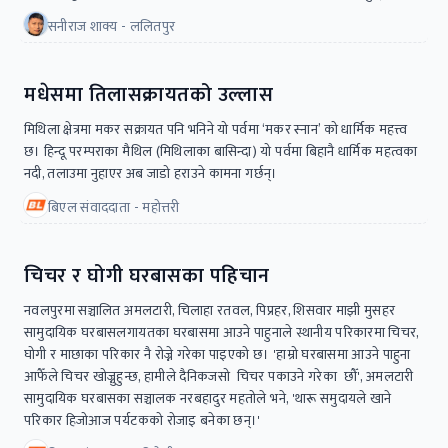
सनीराज शाक्य - ललितपुर
मधेसमा तिलासक्रायतको उल्लास
मिथिला क्षेत्रमा मकर सक्रायत पनि भनिने यो पर्वमा ‘मकर स्नान’ को धार्मिक महत्त्व
छ। हिन्दू परम्पराका मैथिल (मिथिलाका बासिन्दा) यो पर्वमा बिहानै धार्मिक महत्वका
नदी, तलाउमा नुहाएर अब जाडो हराउने कामना गर्छन्।
बिएल संवाददाता - महोत्तरी
चिचर र घोगी घरबासका पहिचान
नवलपुरमा सञ्चालित अमलटारी, चिलाहा रतवल, पिप्रहर, शिसवार माझी मुसहर
सामुदायिक घरबासलगायतका घरबासमा आउने पाहुनाले स्थानीय परिकारमा चिचर,
घोगी र माछाका परिकार नै रोज्ने गरेका पाइएको छ। 'हाम्रो घरबासमा आउने पाहुना
आफैँले चिचर खोज्नुहुन्छ, हामीले दैनिकजसो चिचर पकाउने गरेका छौँ', अमलटारी
सामुदायिक घरबासका सञ्चालक नरबहादुर महतोले भने, 'थारू समुदायले खाने
परिकार हिजोआज पर्यटकको रोजाइ बनेका छन्।'