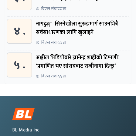
बिएल संवाददाता
नागढुङ्गा–सिस्नेखोला सुरुङमार्ग साउनभित्रै
४ .
सर्वसाधारणका लागि खुलाइने
बिएल संवाददाता
अश्लील भिडियोबारे ज्ञानेन्द्र शाहीको टिप्पणीः
५ .
‘प्रमाणित भए सांसदबाट राजीनामा दिन्छु’
बिएल संवाददाता
BL Media Inc