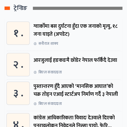
ट्रेन्डिङ
ग्वार्काेमा बस दुर्घटना हुँदा एक जनाकाे मृत्यु, १८
१ .
जना घाइते (अपडेट)
सनीराज शाक्य
२ .
आरजुलाई हङकङमै छोडेर नेपाल फर्किँदै देउवा
बिएल संवाददाता
पुस्तान्तरण हुँदै आएको ‘मानसिक आघात’को
३ .
चक्र तोड्न एआई स्टार्टअप निर्माण गर्दै ३ नेपाली
बिएल संवाददाता
कांग्रेस आधिकारिकता विवादः देउवाले दिएको
४ .
पुनरावलोकन निवेदनले निस्सा पायो, फेरि