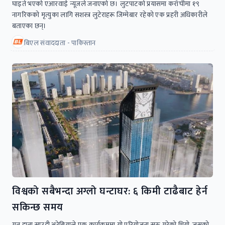
घाइते भएको एआरवाई न्यूजले जनाएको छ। लुटपाटको प्रयासमा कराँचीमा १९
नागरिकको मृत्युका लागि सशस्त्र लुटेराहरू जिम्मेबार रहेको एक प्रहरी अधिकारीले
बताएका छन्।
बिएल संवाददाता - पाकिस्तान
विश्वको सबैभन्दा अग्लो घन्टाघर: ६ किमी टाढैबाट हेर्न
सकिन्छ समय
गत हप्ता साउदी अरेबियाले एक कार्यक्रममा यो परियोजना सुरु गरेको थियो, जसको