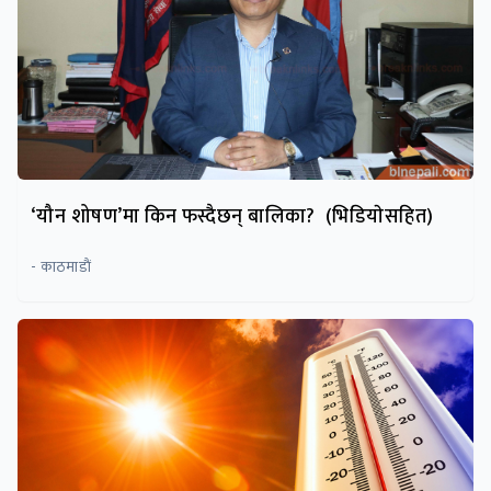
‘यौन शोषण’मा किन फस्दैछन् बालिका? (भिडियाेसहित)
- काठमाडाैं