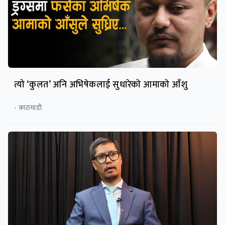
त्याे ‘कुलत’ अनि अभिषेकलाई सुधारेकाे आमाकाे आँशु
- काठमाडाैं