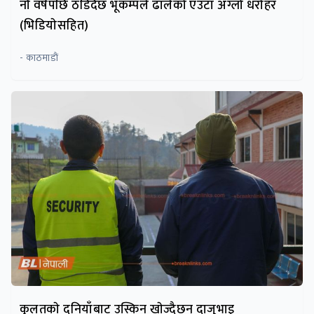
नौ वर्षपछि ठडिदैंछ भूकम्पले ढालेको एउटा अग्लो धरोहर
(भिडियाेसहित)
- काठमाडाैं
कुलतकाे दुनियाँबाट उस्किन खाेज्दैछन् दाजुभाइ