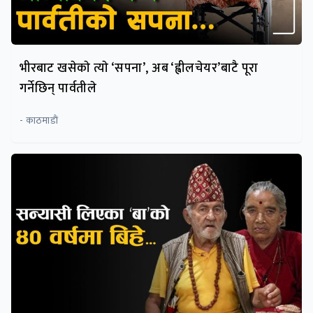
भीरबाट खसेकाे त्याे ‘सपना’, अब ‘ह्वीलचेयर’बाटै पूरा
गर्नेछिन् पार्वतीले
- काठमाडाैं