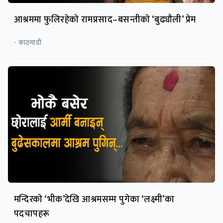
आश्रममा फुलिरहेकाे रामप्रसाद–बसन्तीकाे ‘बुढ्याैली’ प्रेम
- काठमाडाैं
मन्दिरकाे ‘भीक’देखि आश्रमसम्म पुगेका ‘लक्ष्मी’का
पदचापहरू