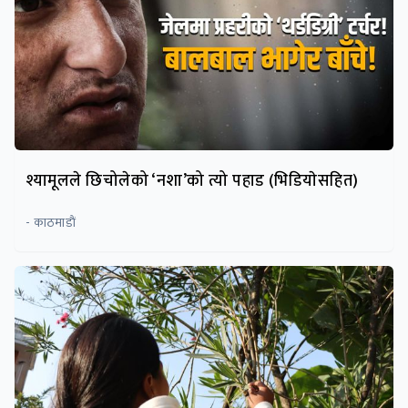
श्यामूलले छिचोलेको ‘नशा’को त्यो पहाड (भिडियाेसहित)
- काठमाडाैं