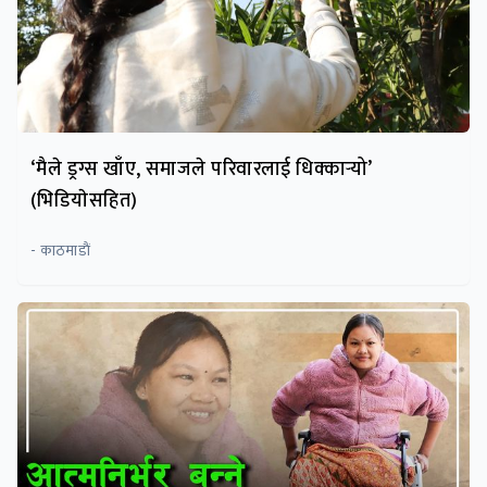
‘मैले ड्रग्स खाँए, समाजले परिवारलाई धिक्कार्‍यो’
(भिडियाेसहित)
- काठमाडाैं