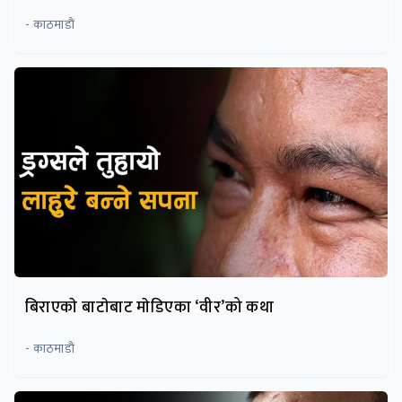
- काठमाडाैं
बिराएकाे बाटाेबाट माेडिएका ‘वीर’को कथा
- काठमाडाैं