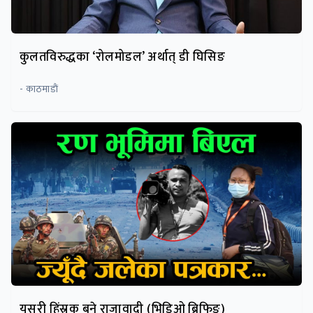
कुलतविरुद्धका ‘रोलमोडल’ अर्थात् डी घिसिङ
- काठमाडाैं
यसरी हिंस्रक बने राजावादी (भिडिओ ब्रिफिङ)