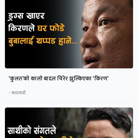
‘कुलत’काे कालाे बादल चिरेर झुल्किएका ‘किरण’
- काठमाडाैं