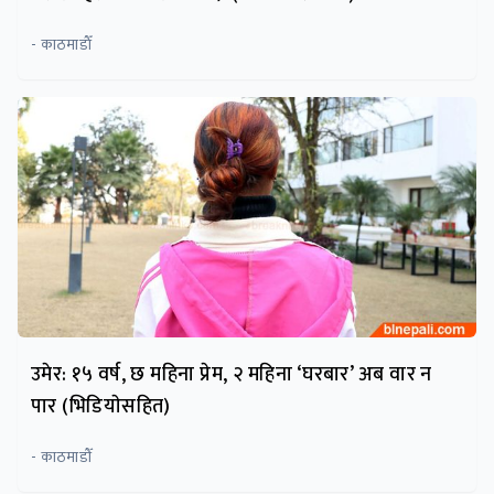
- काठमाडाैँ
उमेर: १५ वर्ष, छ महिना प्रेम, २ महिना ‘घरबार’ अब वार न
पार (भिडियाेसहित)
- काठमाडौँ