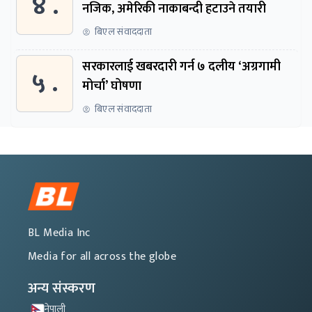
४ .
नजिक, अमेरिकी नाकाबन्दी हटाउने तयारी
बिएल संवाददाता
सरकारलाई खबरदारी गर्न ७ दलीय ‘अग्रगामी
५ .
मोर्चा’ घोषणा
बिएल संवाददाता
BL Media Inc
Media for all across the globe
अन्य संस्करण
नेपाली