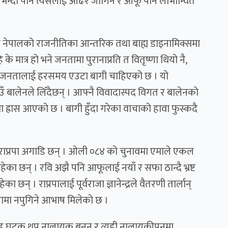
ेभन्दा पनि त्यसैलाई ओढेर जोगिने र आफू पनि लाभान्वित
ि नेपालको राजनीतिका आन्तरिक तथा बाह्य डाइनामिक्समा
 मात्र हो भने जनतामा पुरानाप्रति त वितृष्णा थियो नै,
ेपाली जनतालाई हरसमय एउटा बागी चाहिएको छ । यो
ाउँ बालेनले लिँदैछन् । आफ्नै विवादास्पद विगत र बालेनको
्रास आएको छ । बागी हुँदा गरेका वाचाको हावा फुस्कदै
र राप्रपा अगाडि छन् । ओली ०८४ को चुनावमा एमाले एकल
ेका छन् । रवि अझै पनि आफूलाई नयाँ र सफा ठान्दै भ्रष्ट
न् । राप्रपालाई पूर्वराजा ज्ञानेन्द्रले वैतरणी तार्लान्
्तामा नपुगिने आभाष मिलेको छ ।
ारूढ घटक थप नालायक बनुन् र त्यही नालायकीपनमा