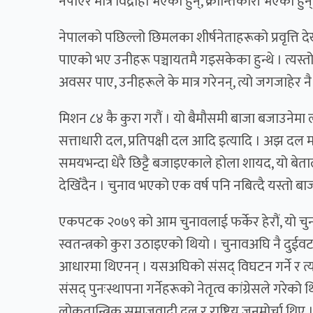
नपाएर मात्र विद्रोही भएका हुन्, क्रान्तिकारी भएका हुन्
नेपालको पछिल्लो छिमलका शीर्षनेताहरूको प्रवृत्ति दे
पाएको भए उनीहरू पञ्चायतमै गइसकेका हुन्थे । त्यस्तो
अवसर पाए, उनीहरूले के मात्र गरेनन्, त्यो जगजाहेर नै
मिशन ८४ कै कुरा गरौं । यो बैमौसमी बाजा बजाउनेमा 
सत्ताधारी दल, प्रतिपक्षी दल आदि इत्यादि । अझ दल मात
समयभन्दा धेरै छिट्टै बजाइएकाले होला शायद, यो ब
देखिँदैन । चुनाव भएको एक वर्ष पनि नबित्दै यस्तो बा
एकपटक २०७९ को आम चुनावलाई फर्केर हेरौं, यो चुन
स्वतन्त्रको कुरा उठाइएको थियो । चुनावअघि नै दुईव
आधारमा थिएनन् । यसअघिको संसद् विघटन गर्ने र त्य
संसद् पुनःस्थापना गर्नेहरूको नेतृत्व कांग्रेसले गरेक
लोकतान्त्रिक समाजवादी दल र राष्ट्रिय जनमोर्चा थिए 