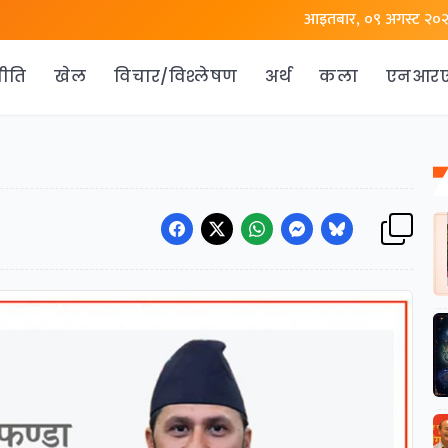
आइतबार, ०९ अगस्ट २०
ीति
खेल
विचार/विश्लेषण
अर्थ
कला
एनआर