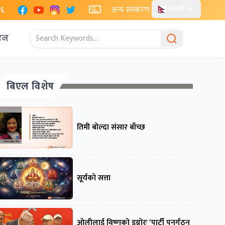
Facebook
YouTube
Instagram
X
२६
अन्य संस्करण
नेपाली
एन
बिएल विशेष
तिमी बोल्दा संसार बाँच्छ
सूर्यको सत्ता
ओलीलाई विष्णुको इग्नोरः ‘पार्टी पुनर्गठन