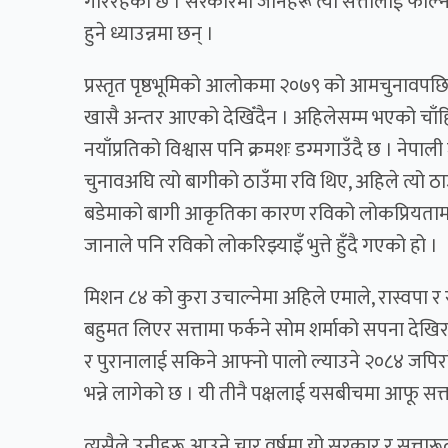
गरिरहेको छ । सरकारमा जानेहरू त्यो सत्तालाई फाल्न
हुने ध्याउन्नमा छन् ।
प्रस्तृत पृष्ठभूमिको आलोकमा २०७९ को आमचुनावपछ
खासै अन्तर आएको देखिँदैन । अहिलेसम्म भएको चाँहि के
नयाँप्रतिको विश्वास पनि क्रमशः डग्मगाउँदै छ । न
चुनावअघि त्यो बागीको ठाउँमा रवि थिए, अहिले त्यो ठ
बडेमाको बागी आकृतिका कारण रविको लोकप्रियतामा ह
जानाले पनि रविको लोकरिझ्याइँ भुत्ते हुँदै गएको हो ।
मिशन ८४ को कुरा उचाल्नेमा अहिले एमाले, रास्वपा 
बहुमत लिएर सत्तामा फर्कने सोम शर्माको सपना देखिरह
र पुरानालाई सकिने आफ्नो पालो ल्याउने २०८४ जपिरहेका छ
भन्ने लागेको छ । यी तीनै पक्षलाई यसबीचमा आफू सत
त्यसैले उनीहरू आउने चार वर्षमा यो सरकार र सत्त