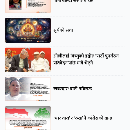
तिमी बोल्दा संसार बाँच्छ
सूर्यको सत्ता
ओलीलाई विष्णुको इग्नोरः ‘पार्टी पुनर्गठन
प्रतिवेदन’पछि मात्रै भेट्ने
खबरदार! बाटो नबिराऊ
‘चार तारा’ र ‘रुख’ नै कांग्रेसको ब्रान्ड