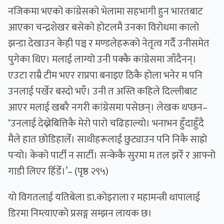
नजिकमा भएको कांग्रेसको भेलामा सहभागी हुन भारतबाट
आएका चन्द्रशेखर बसेको होटलमै उनका विरोधमा कालो
झन्डा देखाउन केही पञ्च र मण्डलेहरूको नेतृत्व गर्दै उनीसमेत
पुगेका थिए। मलाई लाग्यो उनी पक्कै कांग्रेसमा जाँदैनन्।
एउटा राम्रै टीम भएर राप्रपा बनाइए ठिकै होला भनेर म पनि
उनलाई पर्खेर बस्दो भएँ। उनी त अस्ति कहिले दिल्लीबाट
आएर मलाई खबरै नगरी कांग्रेसमा पसेछन्। लेखक थप्छन–
‘उनलाई देख्नेबित्तिकै मेरो पारो चढिहाल्यो। भनाभन हुँदाहुँदै
मैले हात छोडिहालेँ। साथीहरूलाई छुट्याउन पनि निकै साह्रो
पर्‍यो। केको पार्टी न सार्टी। सन्केकै सुरमा म तल झरेँ र आफ्नो
गाडी लिएर हिँडेँ।’– (पृष्ठ २९५)
यो विगतलाई यतिबेला डा.कोइराला र महामन्त्री थापालाई
डिरमा निम्त्याएको प्रसङ्ग सम्झन लायक छ।