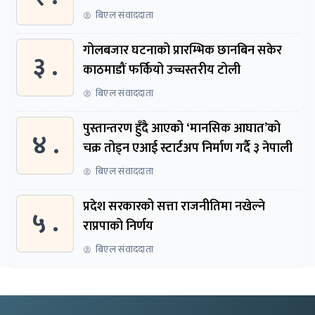
बिएल संवाददाता
गोलबजार घटनाको प्रारम्भिक छानबिन सकेर
३ .
काठमाडौं फर्कियो उच्चस्तरीय टोली
बिएल संवाददाता
पुस्तान्तरण हुँदै आएको ‘मानसिक आघात’को
४ .
चक्र तोड्न एआई स्टार्टअप निर्माण गर्दै ३ नेपाली
बिएल संवाददाता
प्रदेश सरकारको सत्ता राजनीतिमा नखेल्ने
५ .
राप्रपाको निर्णय
बिएल संवाददाता