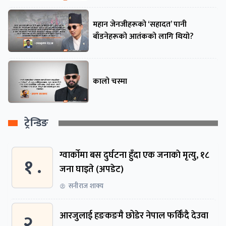
महान जेनजीहरूको ‘सहादत’ पानी
बाँडनेहरूको आतंकको लागि थियो?
कालो चस्मा
ट्रेन्डिङ
ग्वार्काेमा बस दुर्घटना हुँदा एक जनाकाे मृत्यु, १८
१ .
जना घाइते (अपडेट)
सनीराज शाक्य
२ .
आरजुलाई हङकङमै छोडेर नेपाल फर्किँदै देउवा