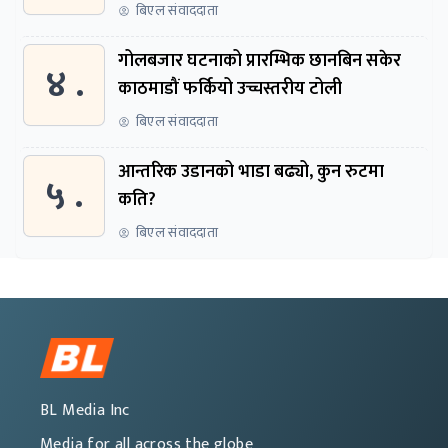
बिएल संवाददाता
गोलबजार घटनाको प्रारम्भिक छानबिन सकेर
४ .
काठमाडौं फर्कियो उच्चस्तरीय टोली
बिएल संवाददाता
आन्तरिक उडानको भाडा बढ्यो, कुन रुटमा
५ .
कति?
बिएल संवाददाता
BL Media Inc
Media for all across the globe