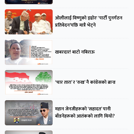
ओलीलाई विष्णुको इग्नोरः ‘पार्टी पुनर्गठन
प्रतिवेदन’पछि मात्रै भेट्ने
खबरदार! बाटो नबिराऊ
‘चार तारा’ र ‘रुख’ नै कांग्रेसको ब्रान्ड
महान जेनजीहरूको ‘सहादत’ पानी
बाँडनेहरूको आतंकको लागि थियो?