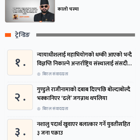
कालो चस्मा
ट्रेन्डिङ
न्यायाधीशलाई महाभियोगको धम्की आएको भन्दै
१ .
विज्ञप्ति निकाल्ने अन्तर्राष्ट्रिय संस्थालाई संसदीय
समितिमा बोलाइयो
बिएल संवाददाता
गुण्डुले राजीनामाको दबाब दिएपछि बोल्दाबोल्दै
२ .
भक्कानिएर ‘ढले’ जगन्नाथ थपलिया
बिएल संवाददाता
नशालु पदार्थ खुवाएर बलात्कार गर्ने युवतीसहित
३ .
३ जना पक्राउ