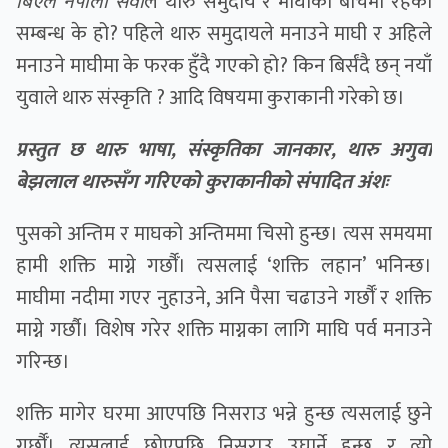
बिएल नेपाली सेवा
ले थारु समुदाय र माघीका बीचमा रहेको
सम्बन्ध के हो? पहिले थारु समुदायले मनाउने माघी र अहिले
मनाउने माघीमा के फरक हुँदै गएको हो? किन बिर्संदै छन् नयाँ
युवाले थारु संस्कृति ? आदि विषयमा कुराकानी गरेकाे छ।
प्रस्तुत छ थारु भाषा, संस्कृतिका जानकार, थारु अगुवा
बेझलाल थारुसँग गरिएको कुराकानीको संपादित अंशः
पुसको अन्तिम र माघको अन्तिममा चिसो हुन्छ। त्यस समयमा
हामी शक्ति माग्ने गर्छौँ। त्यसलाई ‘शक्ति लहान’ भनिन्छ।
माघीमा नदीमा गएर नुहाउने, अनि पैसा चढाउने गर्छौँ र शक्ति
माग्ने गर्छौ। विशेष गरेर शक्ति माग्नका लागि माघि पर्व मनाउने
गरिन्छ।
शक्ति मागेर घरमा आएपछि निसराउ भन्ने हुन्छ त्यसलाई छुने
गर्छौँ। त्यसलाई छोएपछि निसराउ उघार्ने हुन्छ र त्यो