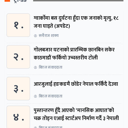
ग्वार्काेमा बस दुर्घटना हुँदा एक जनाकाे मृत्यु, १८
१ .
जना घाइते (अपडेट)
सनीराज शाक्य
गोलबजार घटनाको प्रारम्भिक छानबिन सकेर
२ .
काठमाडौं फर्कियो उच्चस्तरीय टोली
बिएल संवाददाता
३ .
आरजुलाई हङकङमै छोडेर नेपाल फर्किँदै देउवा
बिएल संवाददाता
पुस्तान्तरण हुँदै आएको ‘मानसिक आघात’को
४ .
चक्र तोड्न एआई स्टार्टअप निर्माण गर्दै ३ नेपाली
बिएल संवाददाता