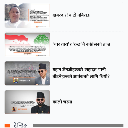
खबरदार! बाटो नबिराऊ
‘चार तारा’ र ‘रुख’ नै कांग्रेसको ब्रान्ड
महान जेनजीहरूको ‘सहादत’ पानी
बाँडनेहरूको आतंकको लागि थियो?
कालो चस्मा
ट्रेन्डिङ