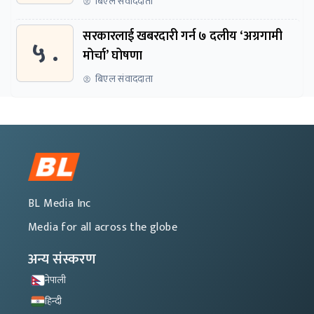
बिएल संवाददाता
सरकारलाई खबरदारी गर्न ७ दलीय ‘अग्रगामी
५ .
मोर्चा’ घोषणा
बिएल संवाददाता
BL Media Inc
Media for all across the globe
अन्य संस्करण
नेपाली
हिन्दी