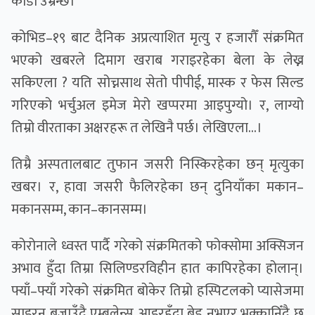
काँडा उम्रन्छ।
कोभिड–१९ बाट दैनिक अप्रत्याशित मृत्यु र हजारौँ संक्रमित
भएको खबरले दिमाग खराब गराइरहेका बेला के लेख्न
सकिएला ? यति सोच्नसाथ सेतो पीपीई, मास्क र फेस सिल्ड
गरिएको भर्चुअल इमेज मेरो खप्परमा आइपुग्यो। र, लाग्यो
तिम्रो वीरताका अक्षरहरू त लेखिनै पर्छ। लेखिएला...।
तिम्रै अस्पतालबाट तुफान जसरी निस्किरहेका छन् मृत्युका
खबर। र, हावा जसरी फैलिरहेका छन् दुनियाँका मकान–
मकानसम्म, कान–कानसम्म।
कोरोनाले ध्वस्त पार्दै गरेको संक्रमितको फोक्सोमा अक्सिजन
अभाव हुँदा तिम्रा सिलिण्डरविहीन हात कापिरहेका होलान्।
फ्याँ–फ्याँ गरेको संक्रमित बोकेर तिम्रो हस्पिटलको प्यासेजमा
साइरन बजाउँदै एम्बुलेन्स आइरहँदा बेड नभएर भक्कानिँदै छ