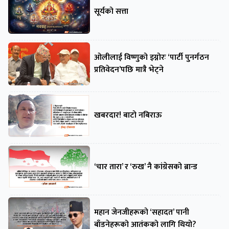
सूर्यको सत्ता
ओलीलाई विष्णुको इग्नोरः ‘पार्टी पुनर्गठन
प्रतिवेदन’पछि मात्रै भेट्ने
खबरदार! बाटो नबिराऊ
‘चार तारा’ र ‘रुख’ नै कांग्रेसको ब्रान्ड
महान जेनजीहरूको ‘सहादत’ पानी
बाँडनेहरूको आतंकको लागि थियो?