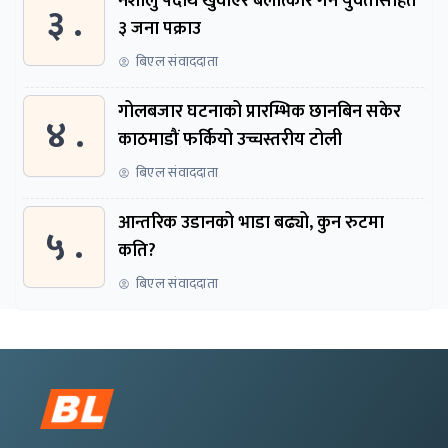
नशालु पदार्थ खुवाएर बलात्कार गर्ने युवतीसहित
३ .
३ जना पक्राउ
बिएल संवाददाता
गोलबजार घटनाको प्रारम्भिक छानबिन सकेर
४ .
काठमाडौं फर्कियो उच्चस्तरीय टोली
बिएल संवाददाता
आन्तरिक उडानको भाडा बढ्यो, कुन रुटमा
५ .
कति?
बिएल संवाददाता