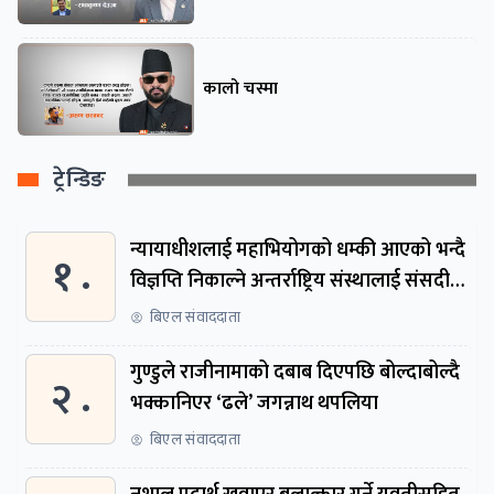
कालो चस्मा
ट्रेन्डिङ
न्यायाधीशलाई महाभियोगको धम्की आएको भन्दै
१ .
विज्ञप्ति निकाल्ने अन्तर्राष्ट्रिय संस्थालाई संसदीय
समितिमा बोलाइयो
बिएल संवाददाता
गुण्डुले राजीनामाको दबाब दिएपछि बोल्दाबोल्दै
२ .
भक्कानिएर ‘ढले’ जगन्नाथ थपलिया
बिएल संवाददाता