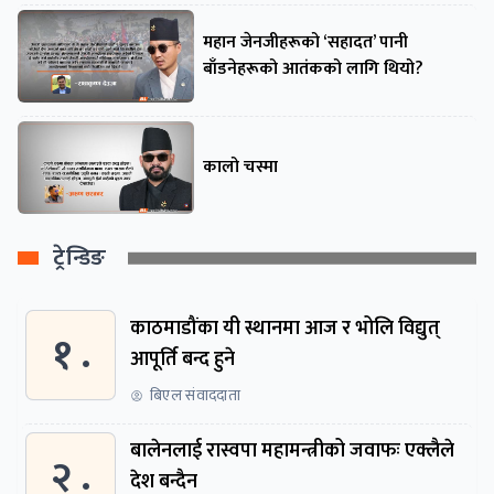
महान जेनजीहरूको ‘सहादत’ पानी
बाँडनेहरूको आतंकको लागि थियो?
कालो चस्मा
ट्रेन्डिङ
काठमाडौंका यी स्थानमा आज र भोलि विद्युत्
१ .
आपूर्ति बन्द हुने
बिएल संवाददाता
बालेनलाई रास्वपा महामन्त्रीको जवाफः एक्लैले
२ .
देश बन्दैन