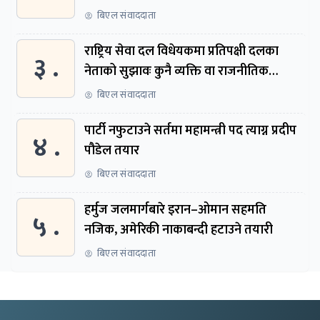
बिएल संवाददाता
राष्ट्रिय सेवा दल विधेयकमा प्रतिपक्षी दलका
३ .
नेताको सुझावः कुनै व्यक्ति वा राजनीतिक
नेतृत्वबाट निर्देशित हुने संस्था नबनोस्
बिएल संवाददाता
पार्टी नफुटाउने सर्तमा महामन्त्री पद त्याग्न प्रदीप
४ .
पौडेल तयार
बिएल संवाददाता
हर्मुज जलमार्गबारे इरान–ओमान सहमति
५ .
नजिक, अमेरिकी नाकाबन्दी हटाउने तयारी
बिएल संवाददाता