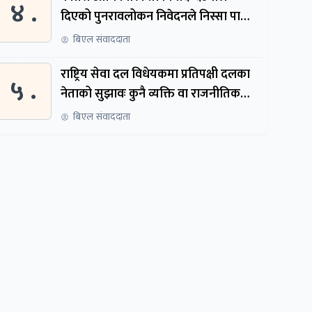
४ .
दिएको पुनरावलोकन निवेदनले निस्सा पायो,
फेरि सुरुदेखि सुनुवाइ हुने
बिएल संवाददाता
राष्ट्रिय सेवा दल विधेयकमा प्रतिपक्षी दलका
५ .
नेताको सुझावः कुनै व्यक्ति वा राजनीतिक
नेतृत्वबाट निर्देशित हुने संस्था नबनोस्
बिएल संवाददाता