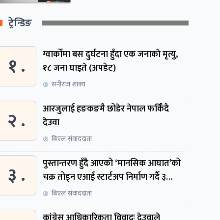
ट्रेन्डिङ
ग्वार्काेमा बस दुर्घटना हुँदा एक जनाकाे मृत्यु,
१ .
१८ जना घाइते (अपडेट)
सनीराज शाक्य
आरजुलाई हङकङमै छोडेर नेपाल फर्किँदै
२ .
देउवा
बिएल संवाददाता
पुस्तान्तरण हुँदै आएको ‘मानसिक आघात’को
३ .
चक्र तोड्न एआई स्टार्टअप निर्माण गर्दै ३
नेपाली
बिएल संवाददाता
कांग्रेस आधिकारिकता विवादः देउवाले