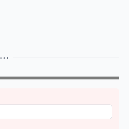
• • •