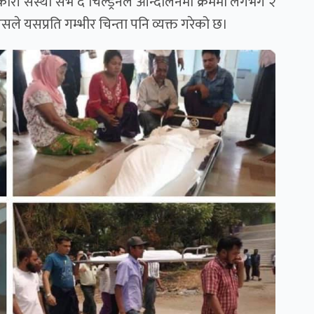
र–सरकारी संस्था सेभ द चिल्ड्रेनले आन्दोलनमा क्रममा लगभग २
 यसप्रति गम्भीर चिन्ता पनि व्यक्त गरेको छ।