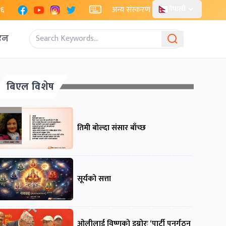
Facebook
YouTube
Instagram
X
२६
अन्य संस्करण
नेपाली
एन
बिएल विशेष
तिमी बोल्दा संसार बाँच्छ
सूर्यको सत्ता
ओलीलाई विष्णुको इग्नोरः ‘पार्टी पुनर्गठन