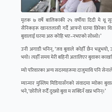
मृतक ७ वर्षे बालिकाकी २५ वर्षीया दिदी मे थू 
सैनिकहरू खानतलासी गर्दै आफ्नो घरमा छिरेका थिए। 
बुवालाई घरमा अरु कोहि भए–नभएको सोध्यो।’
उनी अगाडी भनिन्, ‘जव बुवाले कोहीँ छैन भन्नुभयो
भयो। त्यहीँ समय मेरी बहिनी अतालिएर बुवाका काखतिर
म्यो परिवारका अन्य सदस्यहरूमा दाजुमाथि पनि सेनाल
म्यान्मार मुस्लिम मिडियासँगको संवादमा म्योका ब
भने, ‘छोरीले रुदैँ दुख्यो बुवा म सक्दिनँ खप्न भनिन्।’