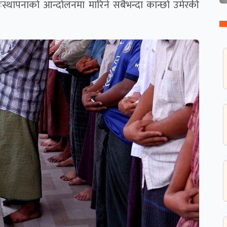
पुनःस्थापनाको आन्दोलनमा मारिने सबैभन्दा कान्छो उमेरकी