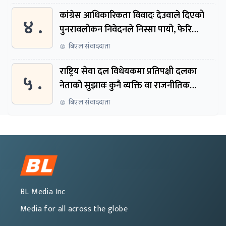
कांग्रेस आधिकारिकता विवादः देउवाले दिएको
४ .
पुनरावलोकन निवेदनले निस्सा पायो, फेरि
सुरुदेखि सुनुवाइ हुने
बिएल संवाददाता
राष्ट्रिय सेवा दल विधेयकमा प्रतिपक्षी दलका
५ .
नेताको सुझावः कुनै व्यक्ति वा राजनीतिक
नेतृत्वबाट निर्देशित हुने संस्था नबनोस्
बिएल संवाददाता
BL Media Inc
Media for all across the globe