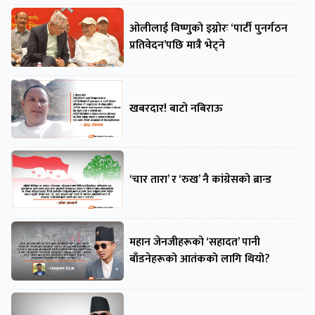
ओलीलाई विष्णुको इग्नोरः ‘पार्टी पुनर्गठन
प्रतिवेदन’पछि मात्रै भेट्ने
खबरदार! बाटो नबिराऊ
‘चार तारा’ र ‘रुख’ नै कांग्रेसको ब्रान्ड
महान जेनजीहरूको ‘सहादत’ पानी
बाँडनेहरूको आतंकको लागि थियो?