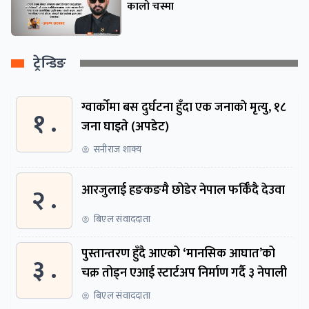
कालो चस्मा
ट्रेन्डिङ
ग्वार्काेमा बस दुर्घटना हुँदा एक जनाकाे मृत्यु, १८
१ .
जना घाइते (अपडेट)
सनीराज शाक्य
२ .
आरजुलाई हङकङमै छोडेर नेपाल फर्किँदै देउवा
बिएल संवाददाता
पुस्तान्तरण हुँदै आएको ‘मानसिक आघात’को
३ .
चक्र तोड्न एआई स्टार्टअप निर्माण गर्दै ३ नेपाली
बिएल संवाददाता