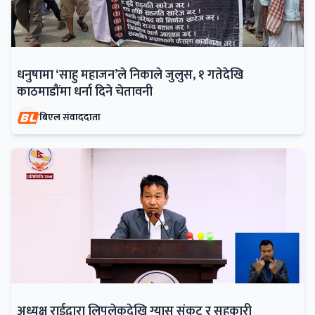
धनुषामा ‘साहु महाजन’ले निकाले जुलुस, १ गतेदेखि
काठमाडौंमा धर्ना दिने चेतावनी
बिएल संवाददाता
अध्यक्ष राईद्वारा लिपुलेकदेखि ग्यास संकट र सहकारी