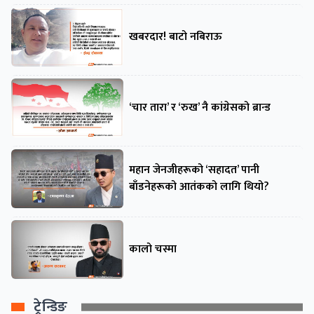
खबरदार! बाटो नबिराऊ
‘चार तारा’ र ‘रुख’ नै कांग्रेसको ब्रान्ड
महान जेनजीहरूको ‘सहादत’ पानी
बाँडनेहरूको आतंकको लागि थियो?
कालो चस्मा
ट्रेन्डिङ