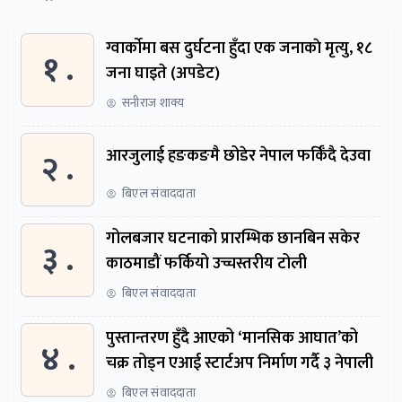
ग्वार्काेमा बस दुर्घटना हुँदा एक जनाकाे मृत्यु, १८
१ .
जना घाइते (अपडेट)
सनीराज शाक्य
२ .
आरजुलाई हङकङमै छोडेर नेपाल फर्किँदै देउवा
बिएल संवाददाता
गोलबजार घटनाको प्रारम्भिक छानबिन सकेर
३ .
काठमाडौं फर्कियो उच्चस्तरीय टोली
बिएल संवाददाता
पुस्तान्तरण हुँदै आएको ‘मानसिक आघात’को
४ .
चक्र तोड्न एआई स्टार्टअप निर्माण गर्दै ३ नेपाली
बिएल संवाददाता