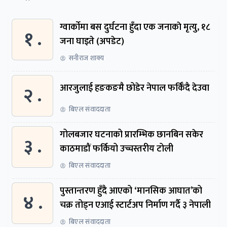
ग्वार्काेमा बस दुर्घटना हुँदा एक जनाकाे मृत्यु, १८
१ .
जना घाइते (अपडेट)
सनीराज शाक्य
२ .
आरजुलाई हङकङमै छोडेर नेपाल फर्किँदै देउवा
बिएल संवाददाता
गोलबजार घटनाको प्रारम्भिक छानबिन सकेर
३ .
काठमाडौं फर्कियो उच्चस्तरीय टोली
बिएल संवाददाता
पुस्तान्तरण हुँदै आएको ‘मानसिक आघात’को
४ .
चक्र तोड्न एआई स्टार्टअप निर्माण गर्दै ३ नेपाली
बिएल संवाददाता