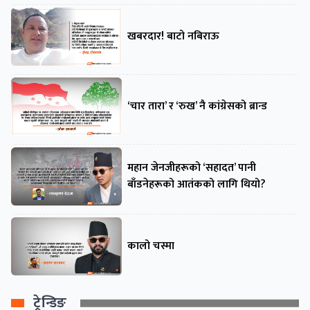
खबरदार! बाटो नबिराऊ
‘चार तारा’ र ‘रुख’ नै कांग्रेसको ब्रान्ड
महान जेनजीहरूको ‘सहादत’ पानी
बाँडनेहरूको आतंकको लागि थियो?
कालो चस्मा
ट्रेन्डिङ