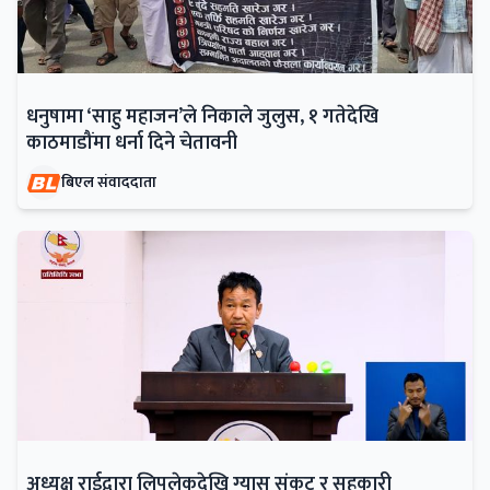
धनुषामा ‘साहु महाजन’ले निकाले जुलुस, १ गतेदेखि
काठमाडौंमा धर्ना दिने चेतावनी
बिएल संवाददाता
अध्यक्ष राईद्वारा लिपुलेकदेखि ग्यास संकट र सहकारी