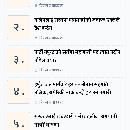
बिएल संवाददाता
बालेनलाई रास्वपा महामन्त्रीको जवाफः एक्लैले
२ .
देश बन्दैन
बिएल संवाददाता
पार्टी नफुटाउने सर्तमा महामन्त्री पद त्याग्न प्रदीप
३ .
पौडेल तयार
बिएल संवाददाता
हर्मुज जलमार्गबारे इरान–ओमान सहमति
४ .
नजिक, अमेरिकी नाकाबन्दी हटाउने तयारी
बिएल संवाददाता
सरकारलाई खबरदारी गर्न ७ दलीय ‘अग्रगामी
५ .
मोर्चा’ घोषणा