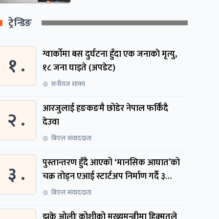
ट्रेन्डिङ
ग्वार्काेमा बस दुर्घटना हुँदा एक जनाकाे मृत्यु,
१ .
१८ जना घाइते (अपडेट)
सनीराज शाक्य
आरजुलाई हङकङमै छोडेर नेपाल फर्किँदै
२ .
देउवा
बिएल संवाददाता
पुस्तान्तरण हुँदै आएको ‘मानसिक आघात’को
३ .
चक्र तोड्न एआई स्टार्टअप निर्माण गर्दै ३
नेपाली
बिएल संवाददाता
झुके ओलीः कोशीको मुख्यमन्त्रीमा हिक्मतले