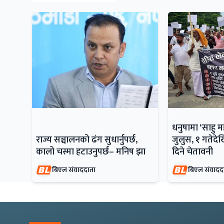
धनुषामा ‘साहु 
राज्य सञ्चालनको ढंग सुधार्नुपर्छ,
जुलुस, १ गतेदेख
कालो चस्मा हटाउनुपर्छ– मनिष झा
दिने चेतावनी
बिएल संवाददाता
बिएल संवादद