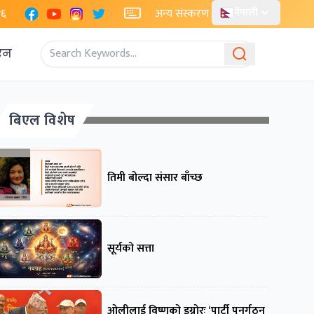
Facebook
YouTube
Instagram
X
२६
अन्य संस्करण
नेपाली
एन
बिएल विशेष
तिमी बोल्दा संसार बाँच्छ
सूर्यको सत्ता
ओलीलाई विष्णुको इग्नोरः ‘पार्टी पुनर्गठन