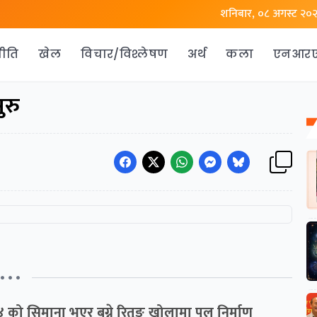
शनिबार, ०८ अगस्ट २०
ीति
खेल
विचार/विश्लेषण
अर्थ
कला
एनआर
ुरु
• • •
 को सिमाना भएर बग्ने रितुुङ खोलामा पुल निर्माण