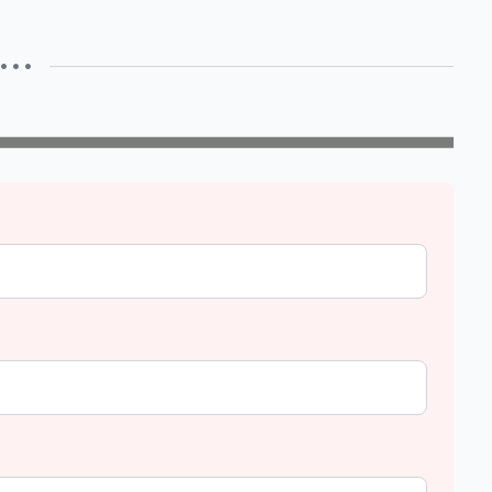
• • •