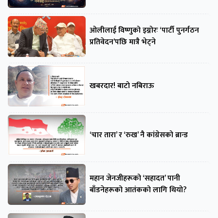
ओलीलाई विष्णुको इग्नोरः ‘पार्टी पुनर्गठन
प्रतिवेदन’पछि मात्रै भेट्ने
खबरदार! बाटो नबिराऊ
‘चार तारा’ र ‘रुख’ नै कांग्रेसको ब्रान्ड
महान जेनजीहरूको ‘सहादत’ पानी
बाँडनेहरूको आतंकको लागि थियो?