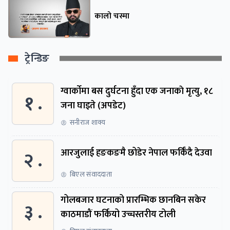
कालो चस्मा
ट्रेन्डिङ
ग्वार्काेमा बस दुर्घटना हुँदा एक जनाकाे मृत्यु, १८
१ .
जना घाइते (अपडेट)
सनीराज शाक्य
२ .
आरजुलाई हङकङमै छोडेर नेपाल फर्किँदै देउवा
बिएल संवाददाता
गोलबजार घटनाको प्रारम्भिक छानबिन सकेर
३ .
काठमाडौं फर्कियो उच्चस्तरीय टोली