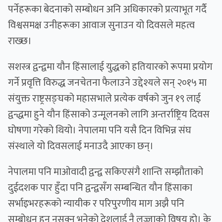
पर्नेहरूका बेदनाको सम्बोधन अनि अधिकारको प्रत्याभूत गर्दै
विश्वसमक्ष उनीहरूका आवाज सुनाउन यो दिवसले महत्व
राख्छ।
सशस्त्र द्वन्द्वमा यौन हिंसालाई युद्धको हतियारको रूपमा प्रयोग
गर्ने प्रवृत्ति विरुद्ध जनचेतना फैलाउने उद्देश्यले सन् २०१५ मा
संयुक्त राष्ट्रसङ्घको महासभाले प्रत्येक वर्षको जुन १९ लाई
द्वन्द्धमा हुने यौन हिंसाको उन्मूलनको लागि अन्तर्राष्ट्रिय दिवस
घोषणा गरेको थियो। नेपालमा पनि यसै दिन विभिन्न संघ
संस्थाले यो दिवसलाई मनाउदै आएका छन्।
नेपालमा पनि माओवादी द्वन्द्व सकिएसंगै शान्ति सम्झौताको
दुईदशक पार हुँदा पनि द्वन्द्वसँग सम्बन्धित यौन हिंसाका
सर्भाइभरहरूको न्यायीक र परिपुरणीय माग अझै पनि
सम्बोधन हुन नसक्नु भनेको देशलाई नै लज्जाको विषय हो। के