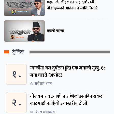
महान जेनजीहरूको ‘सहादत’ पानी
बाँडनेहरूको आतंकको लागि थियो?
कालो चस्मा
ट्रेन्डिङ
ग्वार्काेमा बस दुर्घटना हुँदा एक जनाकाे मृत्यु, १८
१ .
जना घाइते (अपडेट)
सनीराज शाक्य
गोलबजार घटनाको प्रारम्भिक छानबिन सकेर
२ .
काठमाडौं फर्कियो उच्चस्तरीय टोली
बिएल संवाददाता