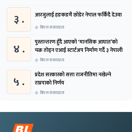
३ .
आरजुलाई हङकङमै छोडेर नेपाल फर्किँदै देउवा
बिएल संवाददाता
पुस्तान्तरण हुँदै आएको ‘मानसिक आघात’को
४ .
चक्र तोड्न एआई स्टार्टअप निर्माण गर्दै ३ नेपाली
बिएल संवाददाता
प्रदेश सरकारको सत्ता राजनीतिमा नखेल्ने
५ .
राप्रपाको निर्णय
बिएल संवाददाता